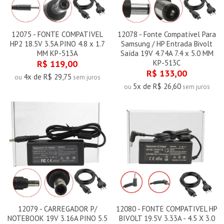
12075 - FONTE COMPATIVEL
12078 - Fonte Compatível Para
HP2 18.5V 3.5A PINO 4.8 x 1.7
Samsung / HP Entrada Bivolt
MM KP-513A
Saída 19V 4.74A 7.4 x 5.0 MM
R$ 119,00
KP-513C
R$ 133,00
4x de R$ 29,75
ou
sem juros
5x de R$ 26,60
ou
sem juros
12079 - CARREGADOR P/
12080 - FONTE COMPATIVEL HP
NOTEBOOK 19V 3.16A PINO 5.5
BIVOLT 19.5V 3.33A - 4.5 X 3.0