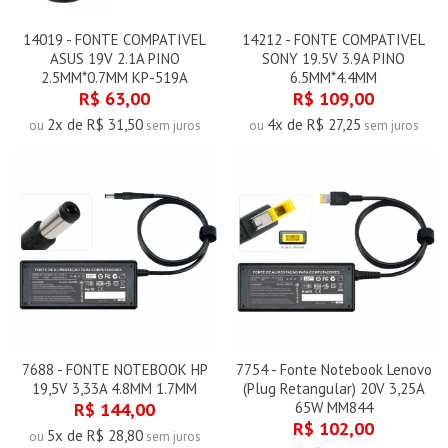
14019 - FONTE COMPATIVEL
14212 - FONTE COMPATIVEL
ASUS 19V 2.1A PINO
SONY 19.5V 3.9A PINO
2.5MM*0.7MM KP-519A
6.5MM*4.4MM
R$ 63,00
R$ 109,00
2x de R$ 31,50
4x de R$ 27,25
ou
sem juros
ou
sem juros
7688 - FONTE NOTEBOOK HP
7754 - Fonte Notebook Lenovo
19,5V 3,33A 4.8MM 1.7MM
(Plug Retangular) 20V 3,25A
R$ 144,00
65W MM844
R$ 102,00
5x de R$ 28,80
ou
sem juros