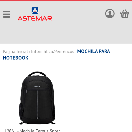
MOCHILA PARA
Página Inicial
Informática/Periféricos
:
:
NOTEBOOK
12861 - Mochila Targus Sport