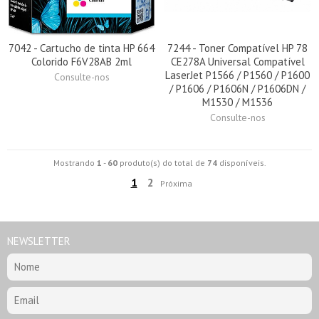
7042 - Cartucho de tinta HP 664
7244 - Toner Compatível HP 78
Colorido F6V28AB 2ml
CE278A Universal Compatível
LaserJet P1566 / P1560 / P1600
Consulte-nos
/ P1606 / P1606N / P1606DN /
M1530 / M1536
Consulte-nos
Mostrando
1
-
60
produto(s) do total de
74
disponíveis.
1
2
Próxima
NEWSLETTER