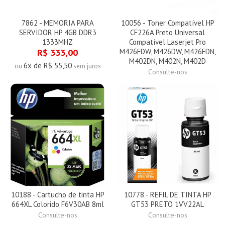
7862 - MEMORIA PARA
10056 - Toner Compatível HP
SERVIDOR HP 4GB DDR3
CF226A Preto Universal
1333MHZ
Compatível Laserjet Pro
R$ 333,00
M426FDW, M426DW, M426FDN,
M402DN, M402N, M402D
6x de R$ 55,50
ou
sem juros
Consulte-nos
10188 - Cartucho de tinta HP
10778 - REFIL DE TINTA HP
664XL Colorido F6V30AB 8ml
GT53 PRETO 1VV22AL
Consulte-nos
Consulte-nos