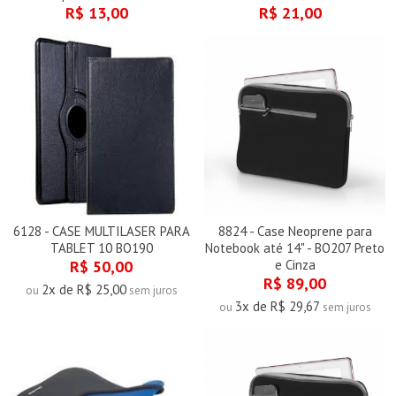
R$ 13,00
R$ 21,00
6128 - CASE MULTILASER PARA
8824 - Case Neoprene para
TABLET 10 BO190
Notebook até 14" - BO207 Preto
R$ 50,00
e Cinza
R$ 89,00
2x de R$ 25,00
ou
sem juros
3x de R$ 29,67
ou
sem juros