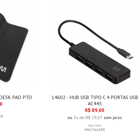
 DESK PAD PTO
14602 - HUB USB TIPO C 4 PORTAS USB
AC445
00
R$ 89,00
ER
ou
3x de R$ 29,67
sem juros
Veja Mais
MULTILASER