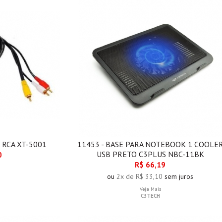
X RCA XT-5001
11453 - BASE PARA NOTEBOOK 1 COOLE
USB PRETO C3PLUS NBC-11BK
0
R$ 66,19
ou
2x de R$ 33,10
sem juros
Veja Mais
C3TECH