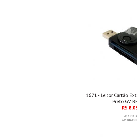
1671 - Leitor Cartão Ex
Preto GV B
R$ 8,0
Veja Mais
GV BRASI