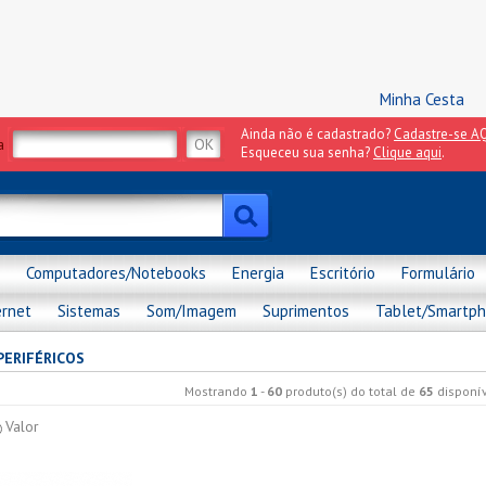
Minha Cesta
Ainda não é cadastrado?
Cadastre-se AQ
a
Esqueceu sua senha?
Clique aqui
.
Computadores/Notebooks
Energia
Escritório
Formulário
ernet
Sistemas
Som/Imagem
Suprimentos
Tablet/Smartp
PERIFÉRICOS
Mostrando
1
-
60
produto(s) do total de
65
disponív
Valor