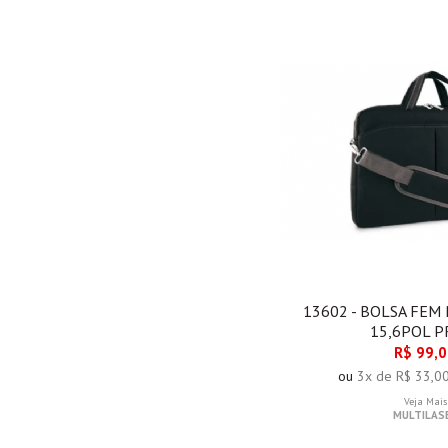
13602 - BOLSA FEM
15,6POL P
R$ 99,
ou
3x de R$ 33,0
Veja Mais
MULTILAS