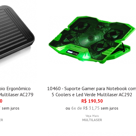
oio Ergonômico
10460 - Suporte Gamer para Notebook co
Multilaser AC279
5 Coolers e Led Verde Multilaser AC292
00
R$ 190,50
7
sem juros
ou
6x de R$ 31,75
sem juros
Veja Mais
ER
MULTILASER