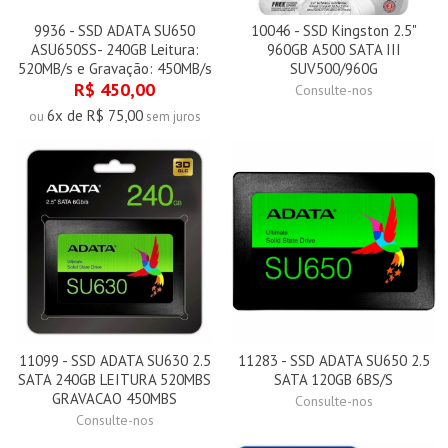
9936 - SSD ADATA SU650
10046 - SSD Kingston 2.5"
ASU650SS- 240GB Leitura:
960GB A500 SATA III
520MB/s e Gravação: 450MB/s
SUV500/960G
R$ 450,00
Consulte-nos
6x de R$ 75,00
ou
sem juros
11099 - SSD ADATA SU630 2.5
11283 - SSD ADATA SU650 2.5
SATA 240GB LEITURA 520MBS
SATA 120GB 6BS/S
GRAVACAO 450MBS
Consulte-nos
Consulte-nos