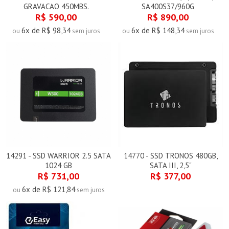
GRAVACAO 450MBS.
SA400S37/960G
R$ 590,00
R$ 890,00
6x de R$ 98,34
6x de R$ 148,34
ou
sem juros
ou
sem juros
14291 - SSD WARRIOR 2.5 SATA
14770 - SSD TRONOS 480GB,
1024 GB
SATA III, 2,5"
R$ 731,00
R$ 377,00
6x de R$ 121,84
ou
sem juros