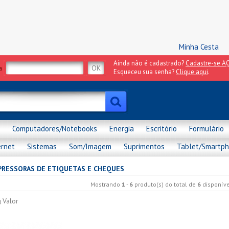
Minha Cesta
Ainda não é cadastrado?
Cadastre-se AQ
a
Esqueceu sua senha?
Clique aqui
.
Computadores/Notebooks
Energia
Escritório
Formulário
ernet
Sistemas
Som/Imagem
Suprimentos
Tablet/Smartp
PRESSORAS DE ETIQUETAS E CHEQUES
Mostrando
1
-
6
produto(s) do total de
6
disponíve
Valor