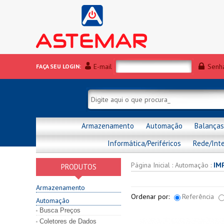
E-mail
Senh
FAÇA SEU LOGIN:
Armazenamento
Automação
Balanças
Informática/Periféricos
Rede/Int
Página Inicial
:
Automação
:
IM
PRODUTOS
Armazenamento
Ordenar por:
Referência
Automação
Busca Preços
Coletores de Dados