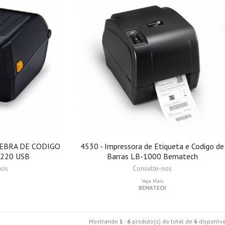
ZEBRA DE CODIGO
4530 - Impressora de Etiqueta e Codigo de
220 USB
Barras LB-1000 Bematech
nos
Consulte-nos
Veja Mais
BEMATECH
Mostrando
1
-
6
produto(s) do total de
6
disponíve