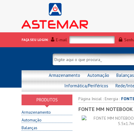
E-mail
Senh
FAÇA SEU LOGIN:
Armazenamento
Automação
Balanças
Informática/Periféricos
Rede/Int
Página Inicial
:
Energia
:
FONTE
PRODUTOS
FONTE MM NOTEBOOK A
Armazenamento
Automação
Balanças