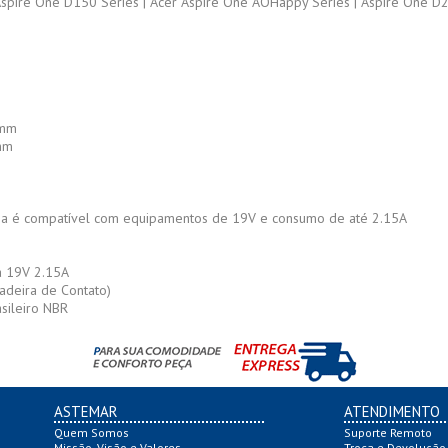
Aspire One D150 Series | Acer Aspire One AOHappy Series | Aspire One D26
5mm
7mm
ia é compatível com equipamentos de 19V e consumo de até 2.15A
a 19V 2.15A
adeira de Contato)
sileiro NBR
ASTEMAR
ATENDIMENTO
Quem Somos
Suporte Remoto
Missão, Visão e Valores
Troca e Devolução