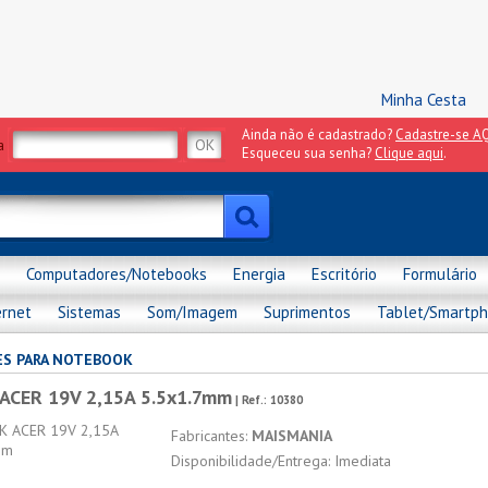
Minha Cesta
Ainda não é cadastrado?
Cadastre-se AQ
a
Esqueceu sua senha?
Clique aqui
.
Computadores/Notebooks
Energia
Escritório
Formulário
ernet
Sistemas
Som/Imagem
Suprimentos
Tablet/Smartp
S PARA NOTEBOOK
CER 19V 2,15A 5.5x1.7mm
| Ref.:
10380
Fabricantes:
MAISMANIA
Disponibilidade/Entrega: Imediata