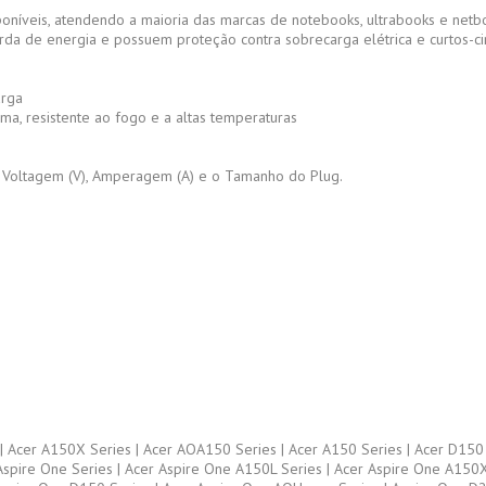
níveis, atendendo a maioria das marcas de notebooks, ultrabooks e netboo
da de energia e possuem proteção contra sobrecarga elétrica e curtos-cir
arga
ama, resistente ao fogo e a altas temperaturas
 Voltagem (V), Amperagem (A) e o Tamanho do Plug.
| Acer A150X Series | Acer AOA150 Series | Acer A150 Series | Acer D150 
 Aspire One Series | Acer Aspire One A150L Series | Acer Aspire One A150