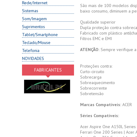
Rede/Internet
São mais de 100 modelos dispo
Sistemas
baixo consumo, diminuem a per
Som/Imagem
Qualidade superior
Suprimentos
Dupla proteção contra sobrec
Fabricado com plástico anti|ch
Tablet/Smartphone
Filtros EMC e EMI
Teclado/Mouse
ATENÇÃO:
Sempre verifique a
Telefonia
NOVIDADES
Proteções contra:
FABRICANTES
Curto-circuito
Sobrecarga
Sobreaquecimento
Sobrecorrente
Sobretensão
Marcas Compatíveis:
ACER
Séries Compatíveis:
Acer Aspire One A150L Series 
Ferrari One 200 Series | Acer