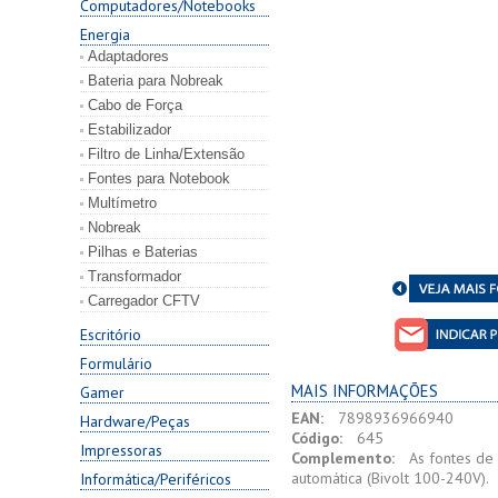
Computadores/Notebooks
Energia
Adaptadores
Bateria para Nobreak
Cabo de Força
Estabilizador
Filtro de Linha/Extensão
Fontes para Notebook
Multímetro
Nobreak
Pilhas e Baterias
Transformador
Carregador CFTV
Escritório
Formulário
MAIS INFORMAÇÕES
Gamer
EAN:
7898936966940
Hardware/Peças
Código:
645
Impressoras
Complemento:
As fontes de
automática (Bivolt 100-240V).
Informática/Periféricos