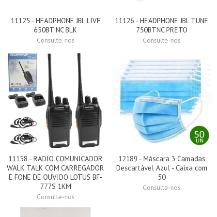
11125 - HEADPHONE JBL LIVE
11126 - HEADPHONE JBL TUNE
650BT NC BLK
750BTNC PRETO
Consulte-nos
Consulte-nos
11158 - RADIO COMUNICADOR
12189 - Máscara 3 Camadas
WALK TALK COM CARREGADOR
Descartável Azul - Caixa com
E FONE DE OUVIDO LOTUS BF-
50
777S 1KM
Consulte-nos
Consulte-nos