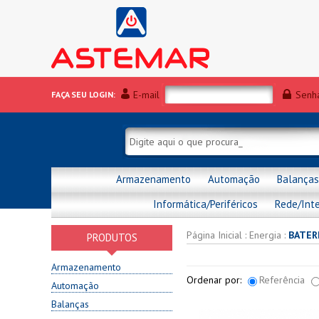
E-mail
Senh
FAÇA SEU LOGIN:
Armazenamento
Automação
Balanças
Informática/Periféricos
Rede/Int
Página Inicial
:
Energia
:
BATER
PRODUTOS
Armazenamento
Ordenar por:
Referência
Automação
Balanças