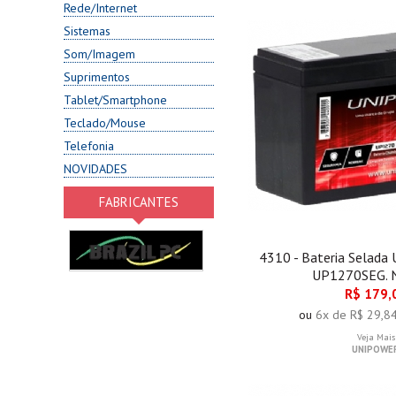
Rede/Internet
Sistemas
Som/Imagem
Suprimentos
Tablet/Smartphone
Teclado/Mouse
Telefonia
NOVIDADES
FABRICANTES
4310 - Bateria Selada
UP1270SEG. 
R$ 179,
ou
6x de R$ 29,8
Veja Mais
UNIPOWE