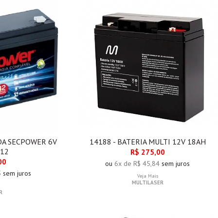
ADA SECPOWER 6V
14188 - BATERIA MULTI 12V 18AH
-12
R$ 275,00
00
ou
6x de R$ 45,84
sem juros
5
sem juros
Veja Mais
MULTILASER
R