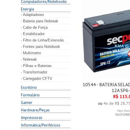
Computadores/Notebooks
Energia
Adaptadores
Bateria para Nobreak
Cabo de Força
Estabilizador
Filtro de Linha/Extensão
Fontes para Notebook
Multímetro
Nobreak
Pilhas e Baterias
Transformador
Carregador CFTV
10544 - BATERIA SEL
Escritório
12A SP6
Formulário
R$ 115,
Gamer
ou
4x de R$ 28,7
Hardware/Peças
Veja Mais
SECPOWE
Impressoras
Informática/Periféricos