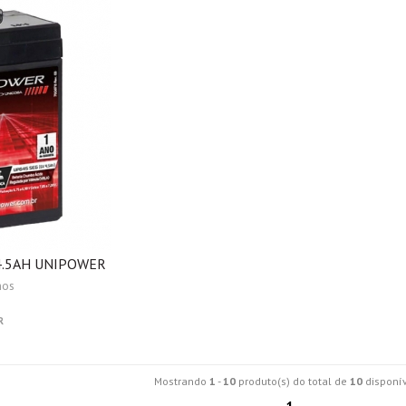
 4.5AH UNIPOWER
nos
R
Mostrando
1
-
10
produto(s) do total de
10
disponív