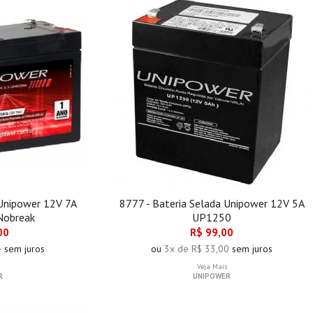
 Unipower 12V 7A
8777 - Bateria Selada Unipower 12V 5A
Nobreak
UP1250
00
R$ 99,00
4
sem juros
ou
3x de R$ 33,00
sem juros
Veja Mais
R
UNIPOWER