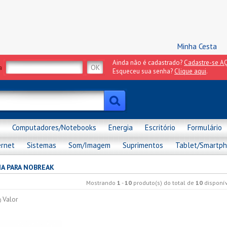
Minha Cesta
Ainda não é cadastrado?
Cadastre-se AQ
a
Esqueceu sua senha?
Clique aqui
.
Computadores/Notebooks
Energia
Escritório
Formulário
ernet
Sistemas
Som/Imagem
Suprimentos
Tablet/Smartp
IA PARA NOBREAK
Mostrando
1
-
10
produto(s) do total de
10
disponív
Valor