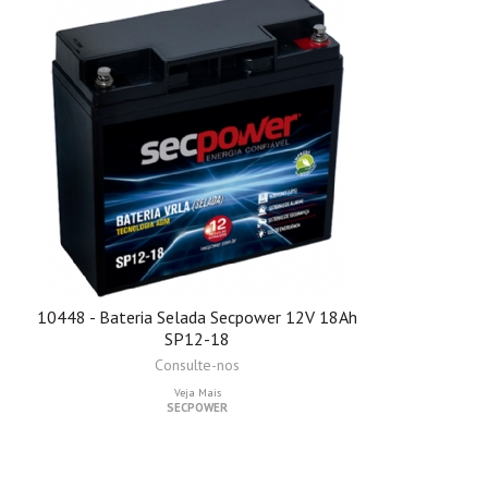
10448 - Bateria Selada Secpower 12V 18Ah
SP12-18
Consulte-nos
Veja Mais
SECPOWER