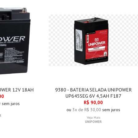
POWER 12V 18AH
9380 - BATERIA SELADA UNIPOWER
UP645SEG 6V 4,5AH F187
00
R$ 90,00
0
sem juros
ou
3x de R$ 30,00
sem juros
R
Veja Mais
UNIPOWER