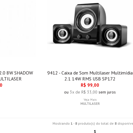
 2.0 8W SHADOW
9412 - Caixa de Som Multilaser Multimídia
ULTILASER
2.1 14W RMS USB SP172
00
R$ 99,00
ou
3x de R$ 33,00
sem juros
Veja Mais
MULTILASER
Mostrando
1
-
8
produto(s) do total de
8
disponíve
1