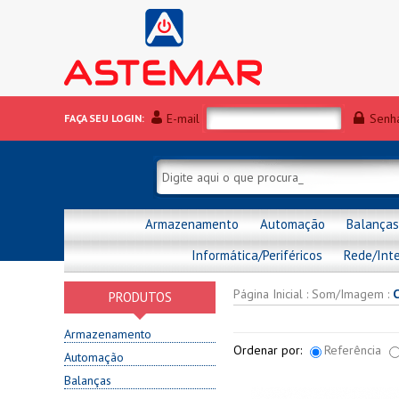
E-mail
Senh
FAÇA SEU LOGIN:
Armazenamento
Automação
Balanças
Informática/Periféricos
Rede/Int
Página Inicial
:
Som/Imagem
:
PRODUTOS
Armazenamento
Ordenar por:
Referência
Automação
Balanças