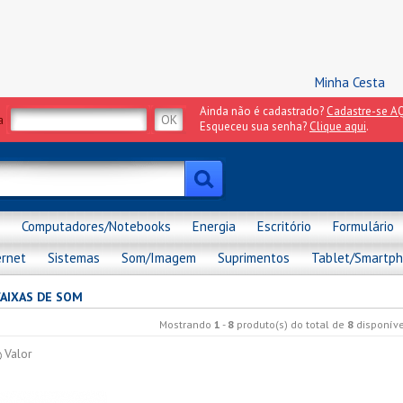
Minha Cesta
Ainda não é cadastrado?
Cadastre-se AQ
a
Esqueceu sua senha?
Clique aqui
.
Computadores/Notebooks
Energia
Escritório
Formulário
ernet
Sistemas
Som/Imagem
Suprimentos
Tablet/Smartp
CAIXAS DE SOM
Mostrando
1
-
8
produto(s) do total de
8
disponíve
Valor