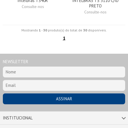
Intelbras TS40R
INTELBRAS TS 3110 C/ID
PRETO
Consulte-nos
Consulte-nos
Mostrando
1
-
30
produto(s) do total de
30
disponíveis.
1
NEWSLETTER
INSTITUCIONAL