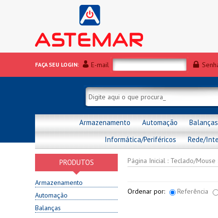
E-mail
Senh
FAÇA SEU LOGIN:
Armazenamento
Automação
Balanças
Informática/Periféricos
Rede/Int
Página Inicial
:
Teclado/Mouse
PRODUTOS
Armazenamento
Ordenar por:
Referência
Automação
Balanças