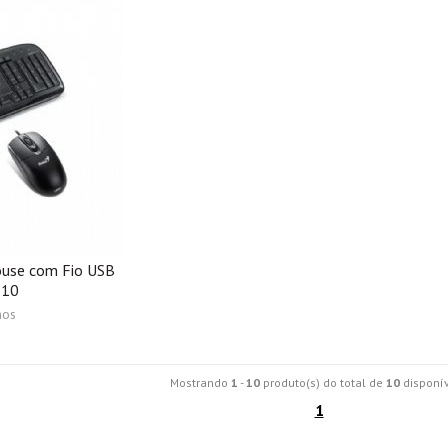
ouse com Fio USB
110
nos
Mostrando
1
-
10
produto(s) do total de
10
disponív
1