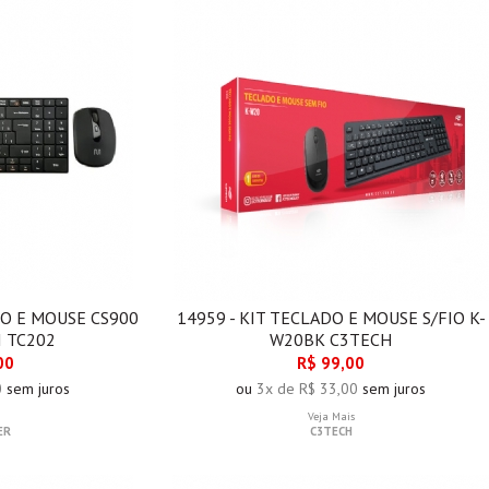
O E MOUSE CS900
14959 - KIT TECLADO E MOUSE S/FIO K-
I TC202
W20BK C3TECH
00
R$ 99,00
0
sem juros
ou
3x de R$ 33,00
sem juros
Veja Mais
ER
C3TECH