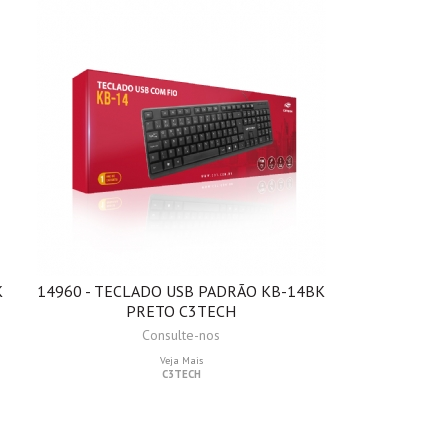
K
14960 - TECLADO USB PADRÃO KB-14BK
PRETO C3TECH
Consulte-nos
Veja Mais
C3TECH