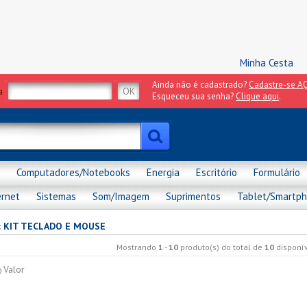
Minha Cesta
Ainda não é cadastrado?
Cadastre-se AQ
a
Esqueceu sua senha?
Clique aqui
.
Computadores/Notebooks
Energia
Escritório
Formulário
ernet
Sistemas
Som/Imagem
Suprimentos
Tablet/Smartp
:
KIT TECLADO E MOUSE
Mostrando
1
-
10
produto(s) do total de
10
disponív
Valor