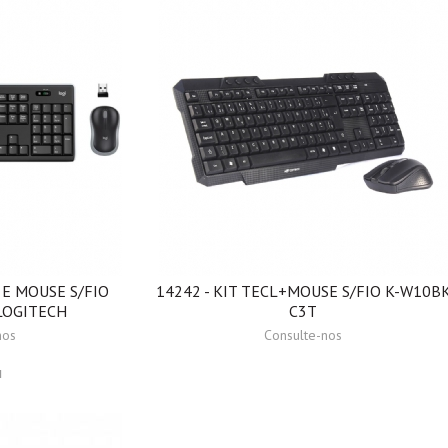
 E MOUSE S/FIO
14242 - KIT TECL+MOUSE S/FIO K-W10B
LOGITECH
C3T
nos
Consulte-nos
H