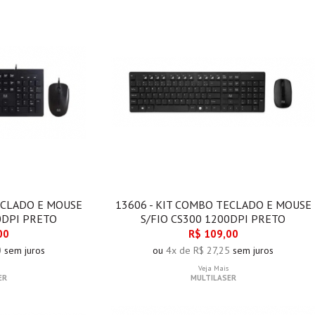
ECLADO E MOUSE
13606 - KIT COMBO TECLADO E MOUSE
0DPI PRETO
S/FIO CS300 1200DPI PRETO
00
R$ 109,00
0
sem juros
ou
4x de R$ 27,25
sem juros
Veja Mais
ER
MULTILASER