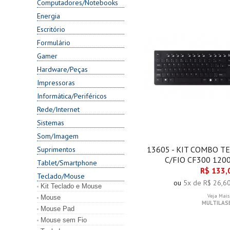
Computadores/Notebooks
Energia
Escritório
Formulário
Gamer
Hardware/Peças
Impressoras
Informática/Periféricos
Rede/Internet
Sistemas
Som/Imagem
13605 - KIT COMBO T
Suprimentos
C/FIO CF300 120
Tablet/Smartphone
R$ 133,
Teclado/Mouse
ou
5x de R$ 26,6
Kit Teclado e Mouse
Veja Mais
Mouse
MULTILAS
Mouse Pad
Mouse sem Fio