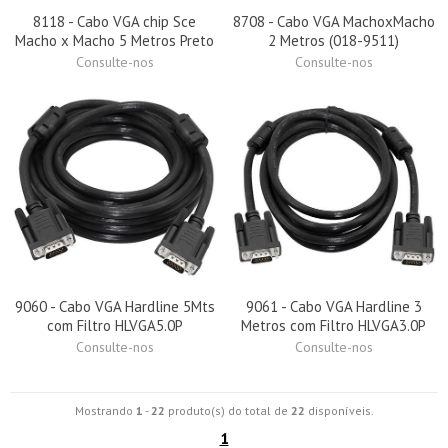
8118 - Cabo VGA chip Sce
8708 - Cabo VGA MachoxMacho
Macho x Macho 5 Metros Preto
2 Metros (018-9511)
Consulte-nos
Consulte-nos
9060 - Cabo VGA Hardline 5Mts
9061 - Cabo VGA Hardline 3
com Filtro HLVGA5.0P
Metros com Filtro HLVGA3.0P
Consulte-nos
Consulte-nos
Mostrando
1
-
22
produto(s) do total de
22
disponíveis.
1