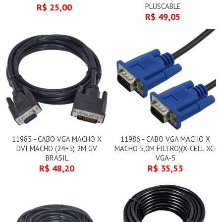
R$ 25,00
PLUSCABLE
R$ 49,05
11985 - CABO VGA MACHO X
11986 - CABO VGA MACHO X
DVI MACHO (24+5) 2M GV
MACHO 5,0M FILTRO)(X-CELL XC-
BRASIL
VGA-5
R$ 48,20
R$ 35,53