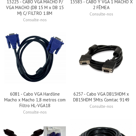
13225 - CABO VGA MACHO P/
13583 - CABO Y VGA 1 MACHO X
VGA MACHO (DB 15 M x DB 15
2 FÊMEA
M) C/ FILTRO 1.8M
Consulte-nos
Consulte-nos
6081 - Cabo VGA Hardline
6257 - Cabo VGA DB15HDM x
Macho x Macho 1,8 metros com
DB15HDM 5Mts Comtac 9149
Filtro HL-VGA18
Consulte-nos
Consulte-nos