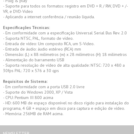
- Plug & play
- Suporte para todos os formatos: registro em DVD + R / RW, DVD + /-
VR, e DVD-Video
- Aplicando a internet conferência / reunião líquida.
Especificações Técnicas:
- Em conformidade com a especificação Universal Serial Bus Rev. 2.0
- Suporta NTSC, PAL, formato de vídeo.
- Entrada de vídeo: Um composto RCA, um S-Video.
- Entrada de áudio: áudio estéreo (RCA) mm
- Dimensão: (L) x 88 milímetros (w) x 28 milímetros (H) 18 milímetros
- Alimentação do barramento USB
- Suporta resolução de vídeo de alta qualidade: NTSC: 720 x 480 a
30fps PAL: 720 x 576 a 30 qps
Requísitos de Sistema:
- Em conformidade com a porta USB 2.0 livre
- Suporte do Windows 2000, XP / Vista
- CPU: Pentium III 800 acima
- HD: 600 MB de espaço disponível no disco rígido para instalação do
programa, 4 GB + espaço em disco para captura e edição de vídeo.
- Memória: 256MB de RAM acima.
NEWSLETTER