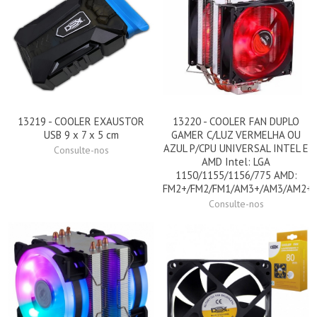
13219 - COOLER EXAUSTOR
13220 - COOLER FAN DUPLO
USB 9 x 7 x 5 cm
GAMER C/LUZ VERMELHA OU
AZUL P/CPU UNIVERSAL INTEL E
Consulte-nos
AMD Intel: LGA
1150/1155/1156/775 AMD:
FM2+/FM2/FM1/AM3+/AM3/AM2+
Consulte-nos