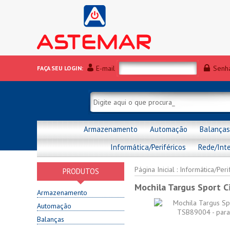
E-mail
Senh
FAÇA SEU LOGIN:
Armazenamento
Automação
Balanças
Informática/Periféricos
Rede/Int
Página Inicial
:
Informática/Peri
PRODUTOS
Mochila Targus Sport C
Armazenamento
Automação
Balanças