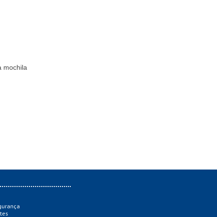
a mochila
gurança
tes