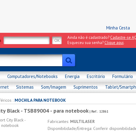
Minha Cesta
Ainda não é cadastrado?
Cadastre-se AQ
a
Esqueceu sua senha?
Clique aqui
.
Computadores/Notebooks
Energia
Escritório
Formulário
ernet
Sistemas
Som/Imagem
Suprimentos
Tablet/Smartp
féricos
:
MOCHILA PARA NOTEBOOK
ity Black - TSB89004 - para notebook
| Ref.:
12861
Fabricantes:
MULTILASER
Disponibilidade/Entrega: Conferir disponibilida