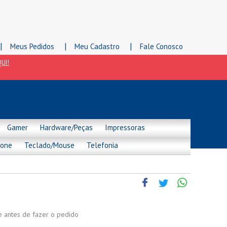
|
|
|
Meus Pedidos
Meu Cadastro
Fale Conosco
UI!
Gamer
Hardware/Peças
Impressoras
hone
Teclado/Mouse
Telefonia
de antes de fazer o pedido