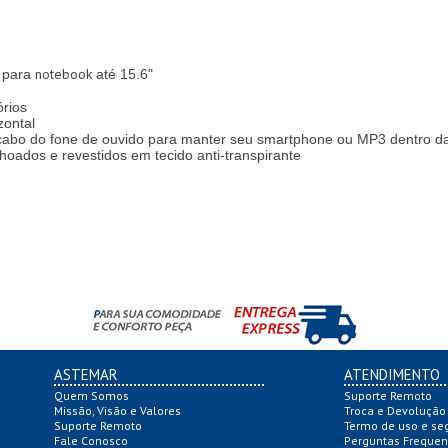
notebook
 para
até 15.6"
órios
zontal
 cabo do fone de ouvido para manter seu smartphone ou MP3 dentro d
lchoados e revestidos em tecido anti-transpirante
ASTEMAR
ATENDIMENTO
Quem Somos
Suporte Remoto
Missão, Visão e Valores
Troca e Devolução
Suporte Remoto
Termo de uso e se
Fale Conosco
Perguntas Frequen