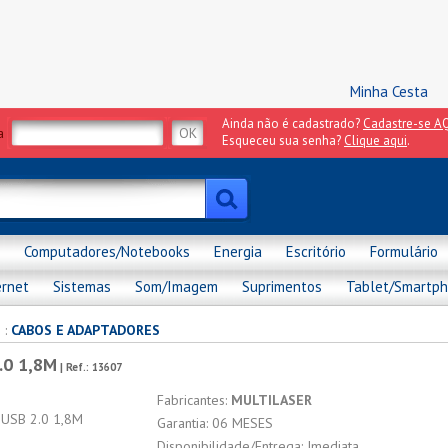
Minha Cesta
Ainda não é cadastrado?
Cadastre-se AQ
a
Esqueceu sua senha?
Clique aqui
.
Computadores/Notebooks
Energia
Escritório
Formulário
ernet
Sistemas
Som/Imagem
Suprimentos
Tablet/Smartp
s
:
CABOS E ADAPTADORES
.0 1,8M
| Ref.:
13607
Fabricantes:
MULTILASER
Garantia: 06 MESES
Disponibilidade/Entrega: Imediata