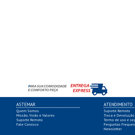
ASTEMAR
ATENDIMENTO
Quem Somos
Suporte Remoto
Missão, Visão e Valores
Troca e Devolução
Suporte Remoto
Termo de uso e se
Fale Conosco
Perguntas Frequen
Newsletter