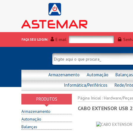
E-mail
Senh
FAÇA SEU LOGIN:
Armazenamento
Automação
Balanças
Informática/Periféricos
Rede/Int
Página Inicial
:
Hardware/Peça
PRODUTOS
CABO EXTENSOR USB 2
Armazenamento
Automação
Balanças