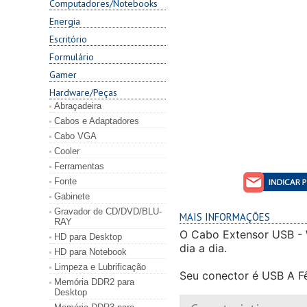
Computadores/Notebooks
Energia
Escritório
Formulário
Gamer
Hardware/Peças
Abraçadeira
Cabos e Adaptadores
Cabo VGA
Cooler
Ferramentas
Fonte
Gabinete
Gravador de CD/DVD/BLU-
MAIS INFORMAÇÕES
RAY
O Cabo Extensor USB - 
HD para Desktop
dia a dia.
HD para Notebook
Limpeza e Lubrificação
Seu conector é USB A F
Memória DDR2 para
Desktop