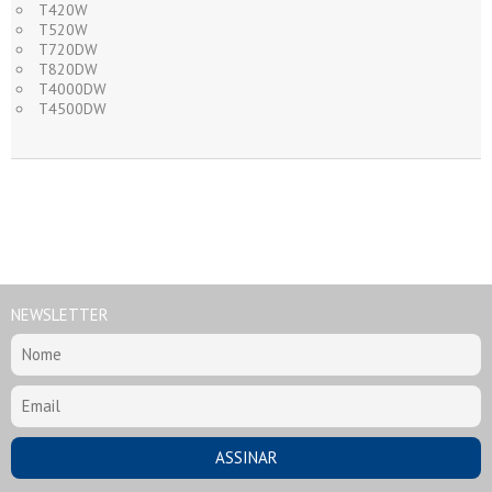
T420W
T520W
T720DW
T820DW
T4000DW
T4500DW
NEWSLETTER