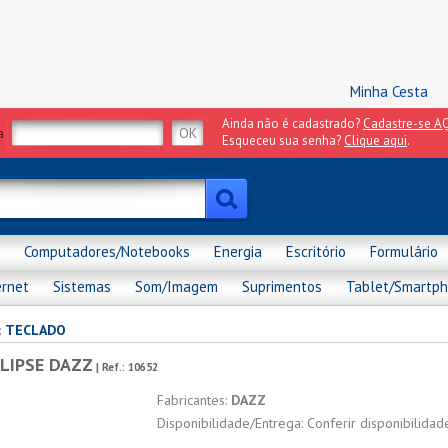
Minha Cesta
Ainda não é cadastrado?
Cadastre-se AQ
a
Esqueceu sua senha?
Clique aqui
.
Computadores/Notebooks
Energia
Escritório
Formulário
ernet
Sistemas
Som/Imagem
Suprimentos
Tablet/Smartp
:
TECLADO
LIPSE DAZZ
| Ref.:
10652
Fabricantes:
DAZZ
Disponibilidade/Entrega: Conferir disponibilida