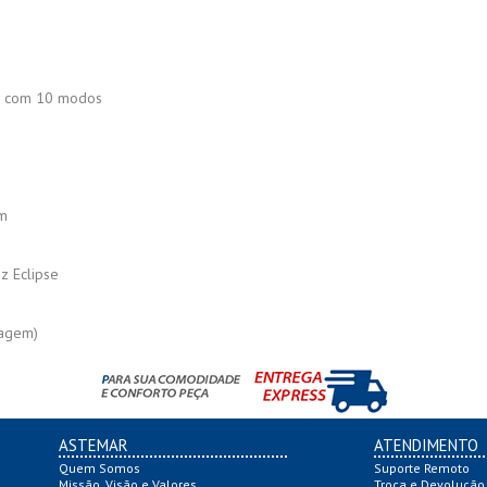
ow com 10 modos
cm
z Eclipse
lagem)
ASTEMAR
ATENDIMENTO
Quem Somos
Suporte Remoto
Missão, Visão e Valores
Troca e Devolução