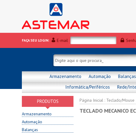
E-mail
Senh
FAÇA SEU LOGIN:
Armazenamento
Automação
Balanças
Informática/Periféricos
Rede/Int
Página Inicial
:
Teclado/Mouse
PRODUTOS
TECLADO MECANICO EC
Armazenamento
Automação
Balanças