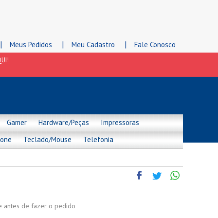
|
|
|
Meus Pedidos
Meu Cadastro
Fale Conosco
UI!
Gamer
Hardware/Peças
Impressoras
hone
Teclado/Mouse
Telefonia
de antes de fazer o pedido