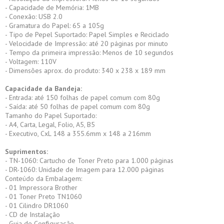
- Capacidade de Memória: 1MB
- Conexão: USB 2.0
- Gramatura do Papel: 65 a 105g
- Tipo de Pepel Suportado: Papel Simples e Reciclado
- Velocidade de Impressão: até 20 páginas por minuto
- Tempo da primeira impressão: Menos de 10 segundos
- Voltagem: 110V
- Dimensões aprox. do produto: 340 x 238 x 189 mm
Capacidade da Bandeja:
- Entrada: até 150 folhas de papel comum com 80g
- Saída: até 50 folhas de papel comum com 80g
Tamanho do Papel Suportado:
- A4, Carta, Legal, Folio, A5, B5
- Executivo, CxL 148 a 355.6mm x 148 a 216mm
Suprimentos:
- TN-1060: Cartucho de Toner Preto para 1.000 páginas
- DR-1060: Unidade de Imagem para 12.000 páginas
Conteúdo da Embalagem:
- 01 Impressora Brother
- 01 Toner Preto TN1060
- 01 Cilindro DR1060
- CD de Instalação
- Guia de Configuração