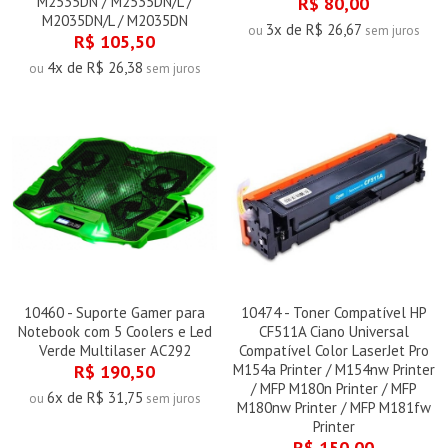
M2535DN / M2535DN/L /
R$ 80,00
M2035DN/L / M2035DN
3x de R$ 26,67
ou
sem juros
R$ 105,50
4x de R$ 26,38
ou
sem juros
10460 - Suporte Gamer para
10474 - Toner Compatível HP
Notebook com 5 Coolers e Led
CF511A Ciano Universal
Verde Multilaser AC292
Compatível Color LaserJet Pro
R$ 190,50
M154a Printer / M154nw Printer
/ MFP M180n Printer / MFP
6x de R$ 31,75
ou
sem juros
M180nw Printer / MFP M181fw
Printer
R$ 150,00