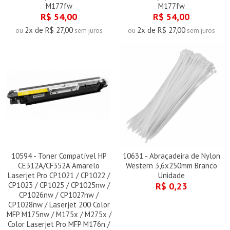
M177fw
M177fw
R$ 54,00
R$ 54,00
2x de R$ 27,00
2x de R$ 27,00
ou
sem juros
ou
sem juros
10594 - Toner Compatível HP
10631 - Abraçadeira de Nylon
CE312A/CF352A Amarelo
Western 3,6x250mm Branco
Laserjet Pro CP1021 / CP1022 /
Unidade
CP1023 / CP1025 / CP1025nw /
R$ 0,23
CP1026nw / CP1027nw /
CP1028nw / Laserjet 200 Color
MFP M175nw / M175x / M275x /
Color Laserjet Pro MFP M176n /