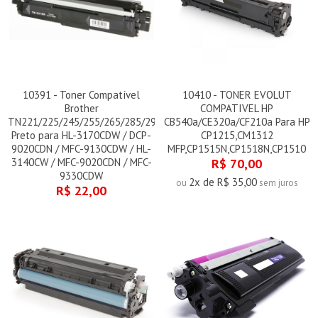
10391 - Toner Compatível
10410 - TONER EVOLUT
Brother
COMPATIVEL HP
TN221/225/245/255/265/285/296
CB540a/CE320a/CF210a Para HP
Preto para HL-3170CDW / DCP-
CP1215,CM1312
9020CDN / MFC-9130CDW / HL-
MFP,CP1515N,CP1518N,CP1510
3140CW / MFC-9020CDN / MFC-
R$ 70,00
9330CDW
2x de R$ 35,00
ou
sem juros
R$ 22,00