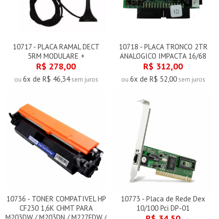
10717 - PLACA RAMAL DECT
10718 - PLACA TRONCO 2TR
5RM MODULARE +
ANALOGICO IMPACTA 16/68
R$ 278,00
R$ 312,00
6x de R$ 46,34
6x de R$ 52,00
ou
sem juros
ou
sem juros
10736 - TONER COMPATIVEL HP
10773 - Placa de Rede Dex
CF230 1,6K CHMT PARA
10/100 Pci DP-01
M203DW / M203DN / M227FDW /
R$ 34,50