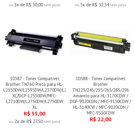
3x de R$ 30,00
3x de R$ 32,34
ou
sem juros
ou
sem juros
10387 - Toner Compatível
10388 - Toner Compatível
Brother TN760 Preto para HL-
Brother
L2350DW/L2395DW/L2370DW/L2370DW
TN225/245/255/265/285/296
XL/DCP-L2550DW/MFC-
Amarelo para HL-3170CDW /
L2710DW/L2750DW/L2750DW
DCP-9020CDN / MFC-9130CDW /
XL
HL-3140CW / MFC-9020CDN /
R$ 55,00
MFC-9330CDW
R$ 22,00
2x de R$ 27,50
ou
sem juros