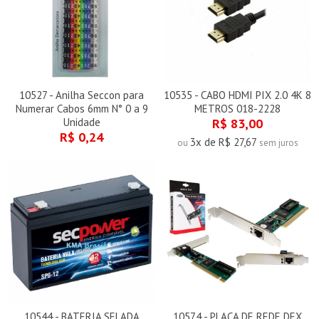
10527 - Anilha Seccon para
10535 - CABO HDMI PIX 2.0 4K 8
Numerar Cabos 6mm N° 0 a 9
METROS 018-2228
Unidade
R$ 83,00
R$ 0,24
3x de R$ 27,67
ou
sem juros
10544 - BATERIA SELADA
10574 - PLACA DE REDE DEX