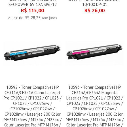
SECPOWER 6V 12A SP6-12
10/100 DP-01
R$ 115,00
R$ 26,00
4x de R$ 28,75
ou
sem juros
10592 - Toner Compatível HP
10593 - Toner Compatível HP
CE311A/CF351A Ciano Laserjet
CE313A/CF353A Magenta
Pro CP1021 / CP1022 / CP1023 /
Laserjet Pro CP1021 / CP1022 /
CP1025 / CP1025nw /
CP1023 / CP1025 / CP1025nw /
CP1026nw / CP1027nw /
CP1026nw / CP1027nw /
CP1028nw / Laserjet 200 Color
CP1028nw / Laserjet 200 Color
MFP M175nw / M175x / M275x /
MFP M175nw / M175x / M275x /
Color Laserjet Pro MFP M176n /
Color Laserjet Pro MFP M176n /