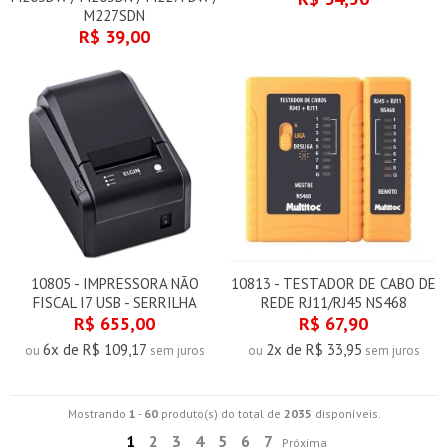
M227SDN
R$ 39,00
10805 - IMPRESSORA NÃO
10813 - TESTADOR DE CABO DE
FISCAL I7 USB - SERRILHA
REDE RJ11/RJ45 NS468
R$ 655,00
R$ 67,90
6x de R$ 109,17
2x de R$ 33,95
ou
sem juros
ou
sem juros
Mostrando
1
-
60
produto(s) do total de
2035
disponíveis.
1
2
3
4
5
6
7
Próxima