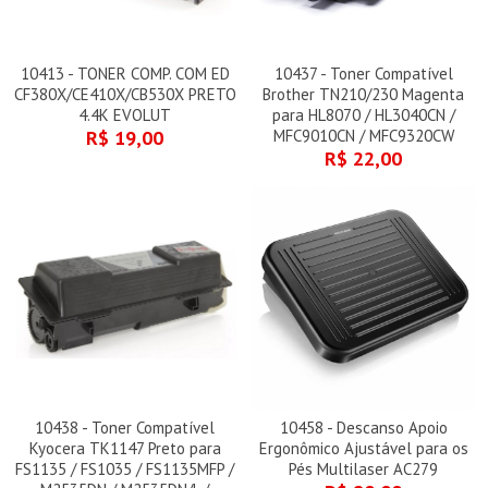
10413 - TONER COMP. COM ED
10437 - Toner Compatível
CF380X/CE410X/CB530X PRETO
Brother TN210/230 Magenta
4.4K EVOLUT
para HL8070 / HL3040CN /
R$ 19,00
MFC9010CN / MFC9320CW
R$ 22,00
10438 - Toner Compatível
10458 - Descanso Apoio
Kyocera TK1147 Preto para
Ergonômico Ajustável para os
FS1135 / FS1035 / FS1135MFP /
Pés Multilaser AC279