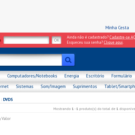
Minha Cesta
Ainda não é cadastrado?
Cadastre-se AQ
a
Esqueceu sua senha?
Clique aqui
.
Computadores/Notebooks
Energia
Escritório
Formulário
ernet
Sistemas
Som/Imagem
Suprimentos
Tablet/Smartp
:
DVDS
Mostrando
1
-
1
produto(s) do total de
1
disponíve
Valor