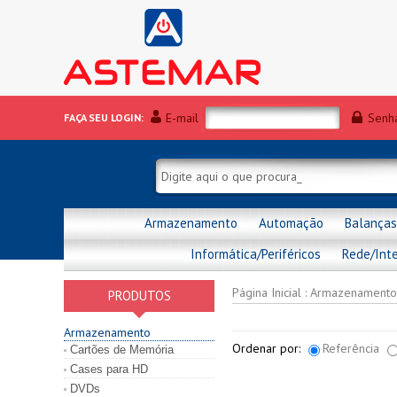
E-mail
Senh
FAÇA SEU LOGIN:
Armazenamento
Automação
Balanças
Informática/Periféricos
Rede/Int
Página Inicial
:
Armazenamento
PRODUTOS
Armazenamento
Ordenar por:
Referência
Cartões de Memória
Cases para HD
DVDs