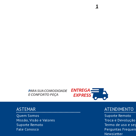
1
ASTEMAR
ATENDIMENTO
Quem Somos
Suporte Remoto
Missão, Visão e Valores
Troca e Devolução
Suporte Remoto
Termo de uso e se
Fale Conosco
Perguntas Frequen
Newsletter