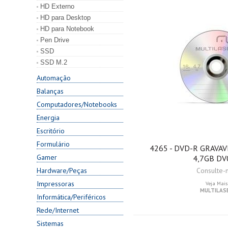
HD Externo
HD para Desktop
HD para Notebook
Pen Drive
SSD
SSD M.2
Automação
Balanças
Computadores/Notebooks
Energia
Escritório
Formulário
4265 - DVD-R GRAVA
Gamer
4,7GB DV
Hardware/Peças
Consulte-
Impressoras
Veja Mais
MULTILAS
Informática/Periféricos
Rede/Internet
Sistemas