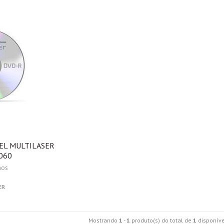
VEL MULTILASER
060
nos
ER
Mostrando
1
-
1
produto(s) do total de
1
disponíve