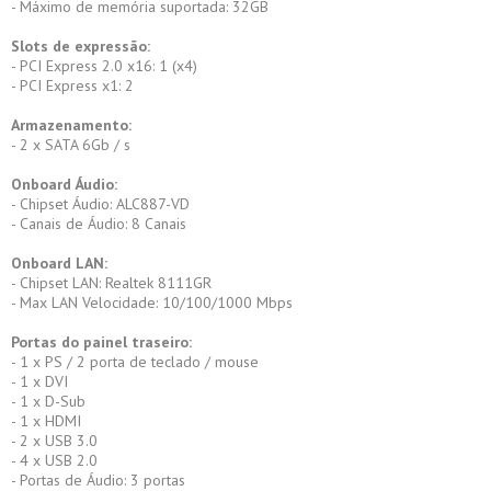
- Máximo de memória suportada: 32GB
Slots de expressão:
- PCI Express 2.0 x16: 1 (x4)
- PCI Express x1: 2
Armazenamento:
- 2 x SATA 6Gb / s
Onboard Áudio:
- Chipset Áudio: ALC887-VD
- Canais de Áudio: 8 Canais
Onboard LAN:
- Chipset LAN: Realtek 8111GR
- Max LAN Velocidade: 10/100/1000 Mbps
Portas do painel traseiro:
- 1 x PS / 2 porta de teclado / mouse
- 1 x DVI
- 1 x D-Sub
- 1 x HDMI
- 2 x USB 3.0
- 4 x USB 2.0
- Portas de Áudio: 3 portas