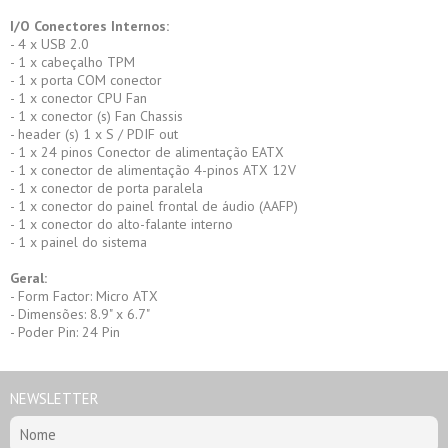
I/O Conectores Internos:
- 4 x USB 2.0
- 1 x cabeçalho TPM
- 1 x porta COM conector
- 1 x conector CPU Fan
- 1 x conector (s) Fan Chassis
- header (s) 1 x S / PDIF out
- 1 x 24 pinos Conector de alimentação EATX
- 1 x conector de alimentação 4-pinos ATX 12V
- 1 x conector de porta paralela
- 1 x conector do painel frontal de áudio (AAFP)
- 1 x conector do alto-falante interno
- 1 x painel do sistema
Geral:
- Form Factor: Micro ATX
- Dimensões: 8.9" x 6.7"
- Poder Pin: 24 Pin
NEWSLETTER