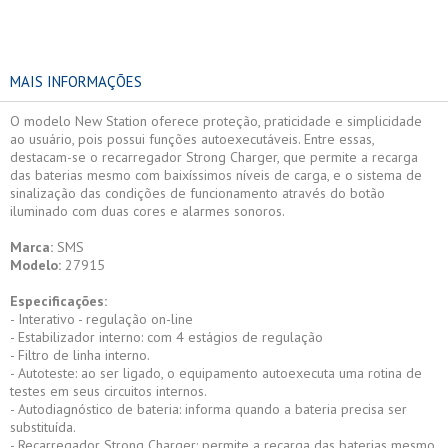
MAIS INFORMAÇÕES
O modelo New Station oferece proteção, praticidade e simplicidade
ao usuário, pois possui funções autoexecutáveis. Entre essas,
destacam-se o recarregador Strong Charger, que permite a recarga
das baterias mesmo com baixíssimos níveis de carga, e o sistema de
sinalização das condições de funcionamento através do botão
iluminado com duas cores e alarmes sonoros.
Marca:
SMS
Modelo:
27915
Especificações:
- Interativo - regulação on-line
- Estabilizador interno: com 4 estágios de regulação
- Filtro de linha interno.
- Autoteste: ao ser ligado, o equipamento autoexecuta uma rotina de
testes em seus circuitos internos.
- Autodiagnóstico de bateria: informa quando a bateria precisa ser
substituída.
- Recarregador Strong Charger: permite a recarga das baterias mesmo