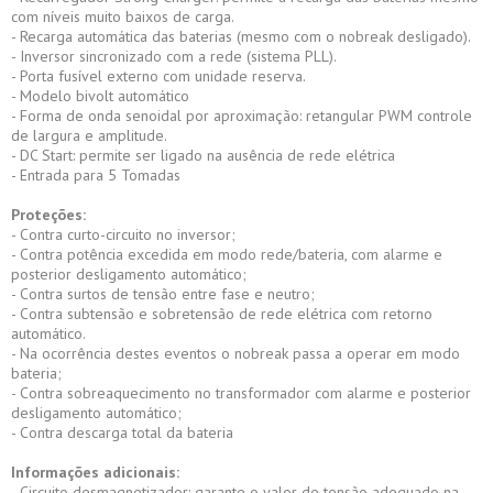
com níveis muito baixos de carga.
- Recarga automática das baterias (mesmo com o nobreak desligado).
- Inversor sincronizado com a rede (sistema PLL).
- Porta fusível externo com unidade reserva.
- Modelo bivolt automático
- Forma de onda senoidal por aproximação: retangular PWM controle
de largura e amplitude.
- DC Start: permite ser ligado na ausência de rede elétrica
- Entrada para 5 Tomadas
Proteções:
- Contra curto-circuito no inversor;
- Contra potência excedida em modo rede/bateria, com alarme e
posterior desligamento automático;
- Contra surtos de tensão entre fase e neutro;
- Contra subtensão e sobretensão de rede elétrica com retorno
automático.
- Na ocorrência destes eventos o nobreak passa a operar em modo
bateria;
- Contra sobreaquecimento no transformador com alarme e posterior
desligamento automático;
- Contra descarga total da bateria
Informações adicionais:
- Circuito desmagnetizador: garante o valor de tensão adequado na