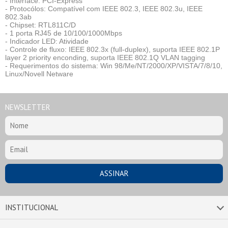
- Interface: PCI-Express
- Protocólos: Compatível com IEEE 802.3, IEEE 802.3u, IEEE
802.3ab
- Chipset: RTL811C/D
- 1 porta RJ45 de 10/100/1000Mbps
- Indicador LED: Atividade
- Controle de fluxo: IEEE 802.3x (full-duplex), suporta IEEE 802.1P
layer 2 priority enconding, suporta IEEE 802.1Q VLAN tagging
- Requerimentos do sistema: Win 98/Me/NT/2000/XP/VISTA/7/8/10,
Linux/Novell Netware
NEWSLETTER
INSTITUCIONAL