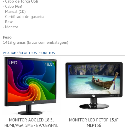
- Cabo de força USB
- Cabo RGB
- Manual (CD)
- Certificado de garantia
- Base
- Monitor
Peso:
1418 gramas (bruto com embalagem)
VEJA TAMBÉM OUTROS PRODUTOS
MONITOR AOC LED 18.5,
MONITOR LED PCTOP 15,6"
HDMI/VGA, 5MS - E970SWHNL
MLP156