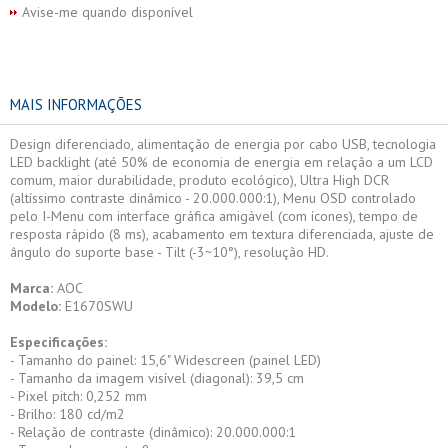
Avise-me quando disponível
MAIS INFORMAÇÕES
Design diferenciado, alimentação de energia por cabo USB, tecnologia
LED backlight (até 50% de economia de energia em relação a um LCD
comum, maior durabilidade, produto ecológico), Ultra High DCR
(altíssimo contraste dinâmico - 20.000.000:1), Menu OSD controlado
pelo I-Menu com interface gráfica amigável (com ícones), tempo de
resposta rápido (8 ms), acabamento em textura diferenciada, ajuste de
ângulo do suporte base - Tilt (-3~10°), resolução HD.
Marca:
AOC
Modelo:
E1670SWU
Especificações:
- Tamanho do painel: 15,6" Widescreen (painel LED)
- Tamanho da imagem visível (diagonal): 39,5 cm
- Pixel pitch: 0,252 mm
- Brilho: 180 cd/m2
- Relação de contraste (dinâmico): 20.000.000:1