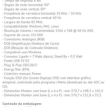
- Tempo de resposta: 8 ms
- Ângulo de visão horizontal: 90º
- Ângulo de visão vertical: 50º
- Frequência de varredura horizontal: 30 KHz ~ 50 KHz
- Frequência de varredura vertical: 60 Hz
- Largura de banda: 85 MHz
- Compatibilidade: Windows, MAC, Linux
- Resolução máxima / recomendada: 1366 x 768 @ 60 Hz (HD)
- Suporte de cores: 262.000
- Conectores: Analógico (RGB)
- DCB (Amplificação Dinâmica de Cores)
- DCR (Relação de Contraste Dinâmico)
- Compatível com Windows
- Consumo: Ligado < 7 Watts (típico), Stand By < 0,5 Watt
- Fonte: USB 5V DC
- Plug & Play: DDC2B/CI
- Energy Star: (EPA)
- Controles manuais: Power
- Função OSD (On Screen Display): OSD com interface gráfica
amigável, controlado pelo programa i-Menu (download no site AOC ou
CD)
- Dimensões Monitor com base (L x A x P) - mm: 370,7 x 298,3 x 142,0
- Dimensões Monitor sem base (L x A x P) - mm: 370,7 x 232,8 x 33,5
Conteúdo da embalagem: