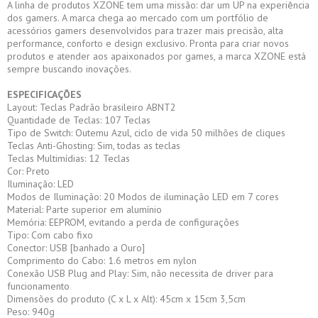
A linha de produtos XZONE tem uma missão: dar um UP na experiência
dos gamers. A marca chega ao mercado com um portfólio de
acessórios gamers desenvolvidos para trazer mais precisão, alta
performance, conforto e design exclusivo. Pronta para criar novos
produtos e atender aos apaixonados por games, a marca XZONE está
sempre buscando inovações.
ESPECIFICAÇÕES
Layout: Teclas Padrão brasileiro ABNT2
Quantidade de Teclas: 107 Teclas
Tipo de Switch: Outemu Azul, ciclo de vida 50 milhões de cliques
Teclas Anti-Ghosting: Sim, todas as teclas
Teclas Multimídias: 12 Teclas
Cor: Preto
Iluminação: LED
Modos de Iluminação: 20 Modos de iluminação LED em 7 cores
Material: Parte superior em alumínio
Memória: EEPROM, evitando a perda de configurações
Tipo: Com cabo fixo
Conector: USB [banhado a Ouro]
Comprimento do Cabo: 1.6 metros em nylon
Conexão USB Plug and Play: Sim, não necessita de driver para
funcionamento
Dimensões do produto (C x L x Alt): 45cm x 15cm 3,5cm
Peso: 940g