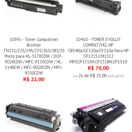
10391 - Toner Compatível
10410 - TONER EVOLUT
Brother
COMPATIVEL HP
TN221/225/245/255/265/285/296
CB540a/CE320a/CF210a Para HP
Preto para HL-3170CDW / DCP-
CP1215,CM1312
9020CDN / MFC-9130CDW / HL-
MFP,CP1515N,CP1518N,CP1510
3140CW / MFC-9020CDN / MFC-
R$ 70,00
9330CDW
2x de R$ 35,00
ou
sem juros
R$ 22,00