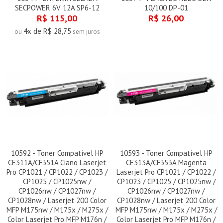
SECPOWER 6V 12A SP6-12
10/100 DP-01
R$ 115,00
R$ 26,00
4x de R$ 28,75
ou
sem juros
10592 - Toner Compatível HP
10593 - Toner Compatível HP
CE311A/CF351A Ciano Laserjet
CE313A/CF353A Magenta
Pro CP1021 / CP1022 / CP1023 /
Laserjet Pro CP1021 / CP1022 /
CP1025 / CP1025nw /
CP1023 / CP1025 / CP1025nw /
CP1026nw / CP1027nw /
CP1026nw / CP1027nw /
CP1028nw / Laserjet 200 Color
CP1028nw / Laserjet 200 Color
MFP M175nw / M175x / M275x /
MFP M175nw / M175x / M275x /
Color Laserjet Pro MFP M176n /
Color Laserjet Pro MFP M176n /