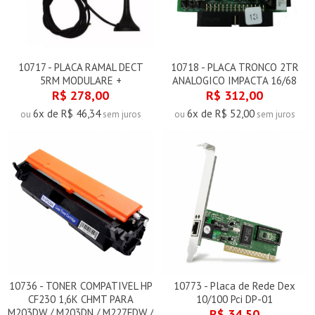
10717 - PLACA RAMAL DECT
10718 - PLACA TRONCO 2TR
5RM MODULARE +
ANALOGICO IMPACTA 16/68
R$ 278,00
R$ 312,00
6x de R$ 46,34
6x de R$ 52,00
ou
sem juros
ou
sem juros
10736 - TONER COMPATIVEL HP
10773 - Placa de Rede Dex
CF230 1,6K CHMT PARA
10/100 Pci DP-01
M203DW / M203DN / M227FDW /
R$ 34,50