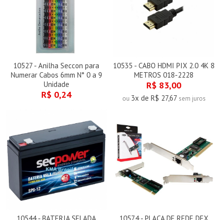
10527 - Anilha Seccon para
10535 - CABO HDMI PIX 2.0 4K 8
Numerar Cabos 6mm N° 0 a 9
METROS 018-2228
Unidade
R$ 83,00
R$ 0,24
3x de R$ 27,67
ou
sem juros
10544 - BATERIA SELADA
10574 - PLACA DE REDE DEX