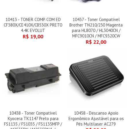
10413 - TONER COMP. COM ED
10437 - Toner Compatível
CF380X/CE410X/CB530X PRETO
Brother TN210/230 Magenta
4.4K EVOLUT
para HL8070 / HL3040CN /
R$ 19,00
MFC9010CN / MFC9320CW
R$ 22,00
10438 - Toner Compatível
10458 - Descanso Apoio
Kyocera TK1147 Preto para
Ergonômico Ajustável para os
FS1135 / FS1035 / FS1135MFP /
Pés Multilaser AC279