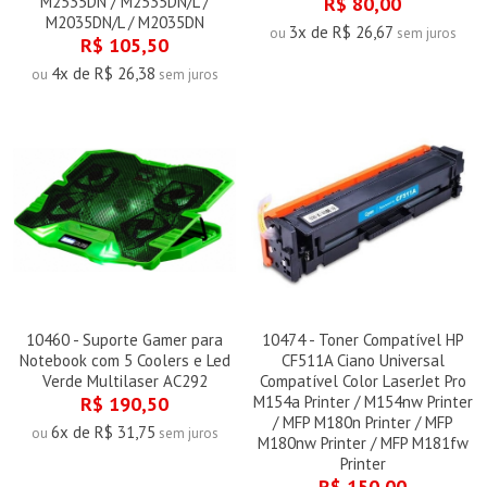
M2535DN / M2535DN/L /
R$ 80,00
M2035DN/L / M2035DN
3x de R$ 26,67
ou
sem juros
R$ 105,50
4x de R$ 26,38
ou
sem juros
10460 - Suporte Gamer para
10474 - Toner Compatível HP
Notebook com 5 Coolers e Led
CF511A Ciano Universal
Verde Multilaser AC292
Compatível Color LaserJet Pro
R$ 190,50
M154a Printer / M154nw Printer
/ MFP M180n Printer / MFP
6x de R$ 31,75
ou
sem juros
M180nw Printer / MFP M181fw
Printer
R$ 150,00