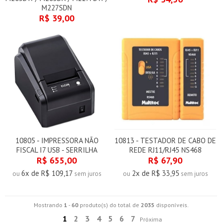
M227SDN
R$ 39,00
10805 - IMPRESSORA NÃO
10813 - TESTADOR DE CABO DE
FISCAL I7 USB - SERRILHA
REDE RJ11/RJ45 NS468
R$ 655,00
R$ 67,90
6x de R$ 109,17
2x de R$ 33,95
ou
sem juros
ou
sem juros
Mostrando
1
-
60
produto(s) do total de
2035
disponíveis.
1
2
3
4
5
6
7
Próxima