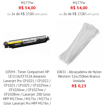
M177fw
M177fw
R$ 54,00
R$ 54,00
2x de R$ 27,00
2x de R$ 27,00
ou
sem juros
ou
sem juros
10594 - Toner Compatível HP
10631 - Abraçadeira de Nylon
CE312A/CF352A Amarelo
Western 3,6x250mm Branco
Laserjet Pro CP1021 / CP1022 /
Unidade
CP1023 / CP1025 / CP1025nw /
R$ 0,23
CP1026nw / CP1027nw /
CP1028nw / Laserjet 200 Color
MFP M175nw / M175x / M275x /
Color Laserjet Pro MFP M176n /