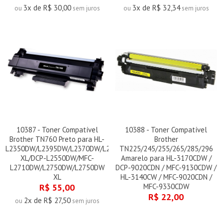
3x de R$ 30,00
3x de R$ 32,34
ou
sem juros
ou
sem juros
10387 - Toner Compatível
10388 - Toner Compatível
Brother TN760 Preto para HL-
Brother
L2350DW/L2395DW/L2370DW/L2370DW
TN225/245/255/265/285/296
XL/DCP-L2550DW/MFC-
Amarelo para HL-3170CDW /
L2710DW/L2750DW/L2750DW
DCP-9020CDN / MFC-9130CDW /
XL
HL-3140CW / MFC-9020CDN /
R$ 55,00
MFC-9330CDW
R$ 22,00
2x de R$ 27,50
ou
sem juros