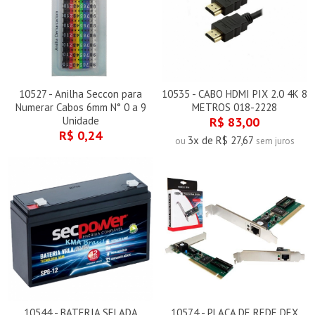
10527 - Anilha Seccon para
10535 - CABO HDMI PIX 2.0 4K 8
Numerar Cabos 6mm N° 0 a 9
METROS 018-2228
Unidade
R$ 83,00
R$ 0,24
3x de R$ 27,67
ou
sem juros
10544 - BATERIA SELADA
10574 - PLACA DE REDE DEX