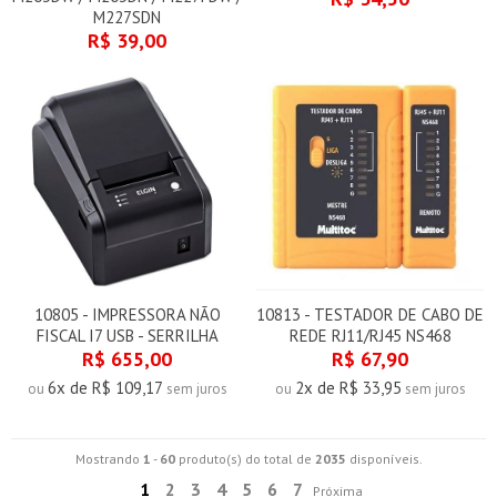
M227SDN
R$ 39,00
10805 - IMPRESSORA NÃO
10813 - TESTADOR DE CABO DE
FISCAL I7 USB - SERRILHA
REDE RJ11/RJ45 NS468
R$ 655,00
R$ 67,90
6x de R$ 109,17
2x de R$ 33,95
ou
sem juros
ou
sem juros
Mostrando
1
-
60
produto(s) do total de
2035
disponíveis.
1
2
3
4
5
6
7
Próxima