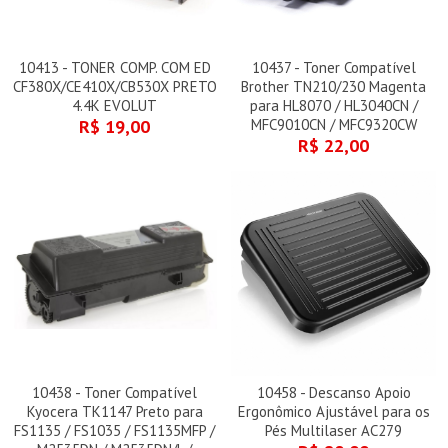
10413 - TONER COMP. COM ED
10437 - Toner Compatível
CF380X/CE410X/CB530X PRETO
Brother TN210/230 Magenta
4.4K EVOLUT
para HL8070 / HL3040CN /
R$ 19,00
MFC9010CN / MFC9320CW
R$ 22,00
10438 - Toner Compatível
10458 - Descanso Apoio
Kyocera TK1147 Preto para
Ergonômico Ajustável para os
FS1135 / FS1035 / FS1135MFP /
Pés Multilaser AC279