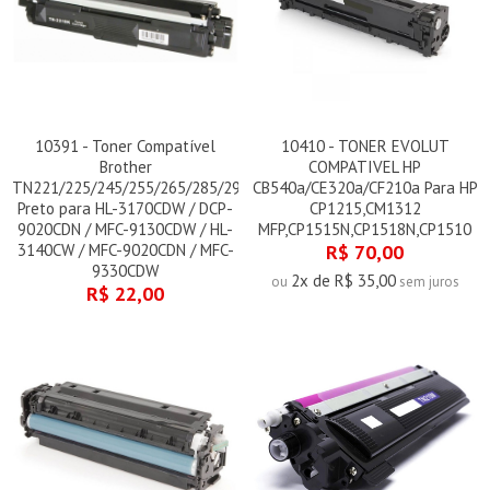
10391 - Toner Compatível
10410 - TONER EVOLUT
Brother
COMPATIVEL HP
TN221/225/245/255/265/285/296
CB540a/CE320a/CF210a Para HP
Preto para HL-3170CDW / DCP-
CP1215,CM1312
9020CDN / MFC-9130CDW / HL-
MFP,CP1515N,CP1518N,CP1510
3140CW / MFC-9020CDN / MFC-
R$ 70,00
9330CDW
2x de R$ 35,00
ou
sem juros
R$ 22,00