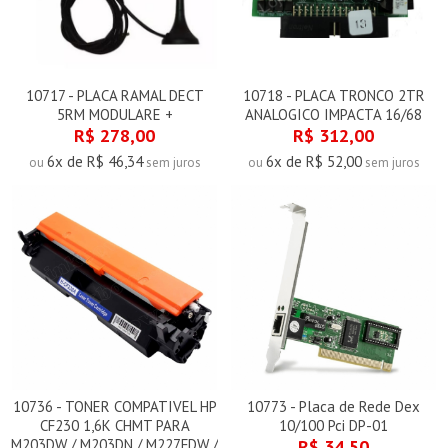
10717 - PLACA RAMAL DECT
10718 - PLACA TRONCO 2TR
5RM MODULARE +
ANALOGICO IMPACTA 16/68
R$ 278,00
R$ 312,00
6x de R$ 46,34
6x de R$ 52,00
ou
sem juros
ou
sem juros
10736 - TONER COMPATIVEL HP
10773 - Placa de Rede Dex
CF230 1,6K CHMT PARA
10/100 Pci DP-01
M203DW / M203DN / M227FDW /
R$ 34,50