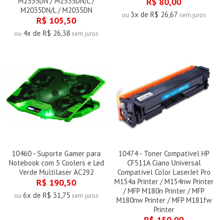
M2535DN / M2535DN/L /
R$ 80,00
M2035DN/L / M2035DN
3x de R$ 26,67
ou
sem juros
R$ 105,50
4x de R$ 26,38
ou
sem juros
10460 - Suporte Gamer para
10474 - Toner Compatível HP
Notebook com 5 Coolers e Led
CF511A Ciano Universal
Verde Multilaser AC292
Compatível Color LaserJet Pro
R$ 190,50
M154a Printer / M154nw Printer
/ MFP M180n Printer / MFP
6x de R$ 31,75
ou
sem juros
M180nw Printer / MFP M181fw
Printer
R$ 150,00