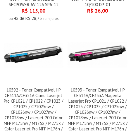
SECPOWER 6V 12A SP6-12
10/100 DP-01
R$ 115,00
R$ 26,00
4x de R$ 28,75
ou
sem juros
10592 - Toner Compatível HP
10593 - Toner Compatível HP
CE311A/CF351A Ciano Laserjet
CE313A/CF353A Magenta
Pro CP1021 / CP1022 / CP1023 /
Laserjet Pro CP1021 / CP1022 /
CP1025 / CP1025nw /
CP1023 / CP1025 / CP1025nw /
CP1026nw / CP1027nw /
CP1026nw / CP1027nw /
CP1028nw / Laserjet 200 Color
CP1028nw / Laserjet 200 Color
MFP M175nw / M175x / M275x /
MFP M175nw / M175x / M275x /
Color Laserjet Pro MFP M176n /
Color Laserjet Pro MFP M176n /