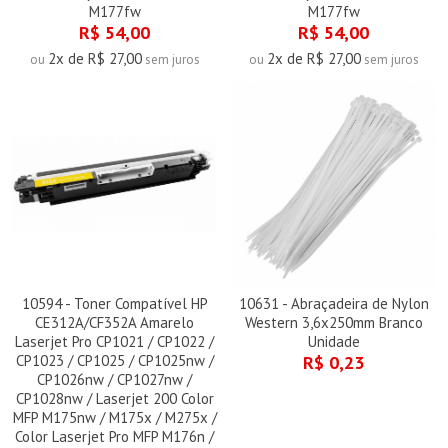
M177fw
M177fw
R$ 54,00
R$ 54,00
2x de R$ 27,00
2x de R$ 27,00
ou
sem juros
ou
sem juros
10594 - Toner Compatível HP
10631 - Abraçadeira de Nylon
CE312A/CF352A Amarelo
Western 3,6x250mm Branco
Laserjet Pro CP1021 / CP1022 /
Unidade
CP1023 / CP1025 / CP1025nw /
R$ 0,23
CP1026nw / CP1027nw /
CP1028nw / Laserjet 200 Color
MFP M175nw / M175x / M275x /
Color Laserjet Pro MFP M176n /