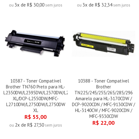
3x de R$ 30,00
3x de R$ 32,34
ou
sem juros
ou
sem juros
10387 - Toner Compatível
10388 - Toner Compatível
Brother TN760 Preto para HL-
Brother
L2350DW/L2395DW/L2370DW/L2370DW
TN225/245/255/265/285/296
XL/DCP-L2550DW/MFC-
Amarelo para HL-3170CDW /
L2710DW/L2750DW/L2750DW
DCP-9020CDN / MFC-9130CDW /
XL
HL-3140CW / MFC-9020CDN /
R$ 55,00
MFC-9330CDW
R$ 22,00
2x de R$ 27,50
ou
sem juros