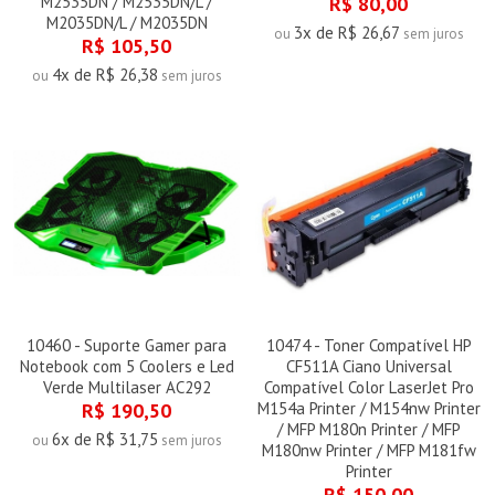
M2535DN / M2535DN/L /
R$ 80,00
M2035DN/L / M2035DN
3x de R$ 26,67
ou
sem juros
R$ 105,50
4x de R$ 26,38
ou
sem juros
10460 - Suporte Gamer para
10474 - Toner Compatível HP
Notebook com 5 Coolers e Led
CF511A Ciano Universal
Verde Multilaser AC292
Compatível Color LaserJet Pro
R$ 190,50
M154a Printer / M154nw Printer
/ MFP M180n Printer / MFP
6x de R$ 31,75
ou
sem juros
M180nw Printer / MFP M181fw
Printer
R$ 150,00