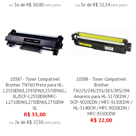
3x de R$ 30,00
3x de R$ 32,34
ou
sem juros
ou
sem juros
10387 - Toner Compatível
10388 - Toner Compatível
Brother TN760 Preto para HL-
Brother
L2350DW/L2395DW/L2370DW/L2370DW
TN225/245/255/265/285/296
XL/DCP-L2550DW/MFC-
Amarelo para HL-3170CDW /
L2710DW/L2750DW/L2750DW
DCP-9020CDN / MFC-9130CDW /
XL
HL-3140CW / MFC-9020CDN /
R$ 55,00
MFC-9330CDW
R$ 22,00
2x de R$ 27,50
ou
sem juros