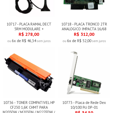
10717 - PLACA RAMAL DECT
10718 - PLACA TRONCO 2TR
5RM MODULARE +
ANALOGICO IMPACTA 16/68
R$ 278,00
R$ 312,00
6x de R$ 46,34
6x de R$ 52,00
ou
sem juros
ou
sem juros
10736 - TONER COMPATIVEL HP
10773 - Placa de Rede Dex
CF230 1,6K CHMT PARA
10/100 Pci DP-01
M203DW / M203DN / M227FDW /
R$ 34,50