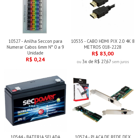
10527 - Anilha Seccon para
10535 - CABO HDMI PIX 2.0 4K 8
Numerar Cabos 6mm N° 0 a 9
METROS 018-2228
Unidade
R$ 83,00
R$ 0,24
3x de R$ 27,67
ou
sem juros
10544 - BATERIA SELADA
10574 - PLACA DE REDE DEX