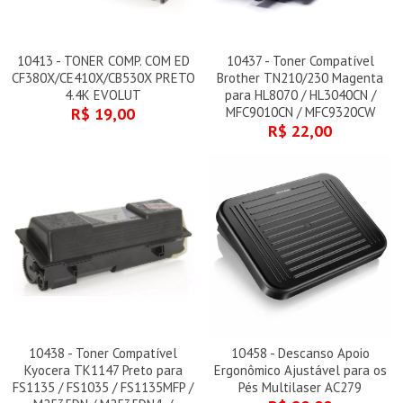
10413 - TONER COMP. COM ED
10437 - Toner Compatível
CF380X/CE410X/CB530X PRETO
Brother TN210/230 Magenta
4.4K EVOLUT
para HL8070 / HL3040CN /
R$ 19,00
MFC9010CN / MFC9320CW
R$ 22,00
10438 - Toner Compatível
10458 - Descanso Apoio
Kyocera TK1147 Preto para
Ergonômico Ajustável para os
FS1135 / FS1035 / FS1135MFP /
Pés Multilaser AC279