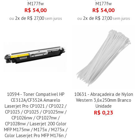
M177fw
M177fw
R$ 54,00
R$ 54,00
2x de R$ 27,00
2x de R$ 27,00
ou
sem juros
ou
sem juros
10594 - Toner Compatível HP
10631 - Abraçadeira de Nylon
CE312A/CF352A Amarelo
Western 3,6x250mm Branco
Laserjet Pro CP1021 / CP1022 /
Unidade
CP1023 / CP1025 / CP1025nw /
R$ 0,23
CP1026nw / CP1027nw /
CP1028nw / Laserjet 200 Color
MFP M175nw / M175x / M275x /
Color Laserjet Pro MFP M176n /