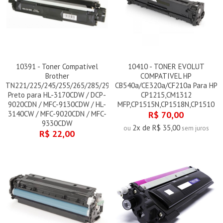
10391 - Toner Compatível
10410 - TONER EVOLUT
Brother
COMPATIVEL HP
TN221/225/245/255/265/285/296
CB540a/CE320a/CF210a Para HP
Preto para HL-3170CDW / DCP-
CP1215,CM1312
9020CDN / MFC-9130CDW / HL-
MFP,CP1515N,CP1518N,CP1510
3140CW / MFC-9020CDN / MFC-
R$ 70,00
9330CDW
2x de R$ 35,00
ou
sem juros
R$ 22,00