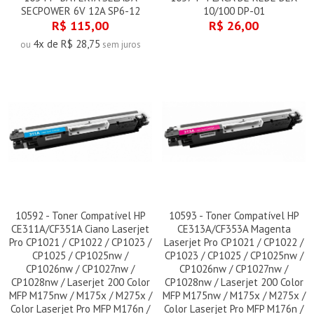
SECPOWER 6V 12A SP6-12
10/100 DP-01
R$ 115,00
R$ 26,00
4x de R$ 28,75
ou
sem juros
10592 - Toner Compatível HP
10593 - Toner Compatível HP
CE311A/CF351A Ciano Laserjet
CE313A/CF353A Magenta
Pro CP1021 / CP1022 / CP1023 /
Laserjet Pro CP1021 / CP1022 /
CP1025 / CP1025nw /
CP1023 / CP1025 / CP1025nw /
CP1026nw / CP1027nw /
CP1026nw / CP1027nw /
CP1028nw / Laserjet 200 Color
CP1028nw / Laserjet 200 Color
MFP M175nw / M175x / M275x /
MFP M175nw / M175x / M275x /
Color Laserjet Pro MFP M176n /
Color Laserjet Pro MFP M176n /