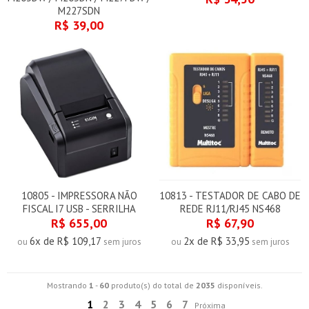
M227SDN
R$ 39,00
10805 - IMPRESSORA NÃO
10813 - TESTADOR DE CABO DE
FISCAL I7 USB - SERRILHA
REDE RJ11/RJ45 NS468
R$ 655,00
R$ 67,90
6x de R$ 109,17
2x de R$ 33,95
ou
sem juros
ou
sem juros
Mostrando
1
-
60
produto(s) do total de
2035
disponíveis.
1
2
3
4
5
6
7
Próxima