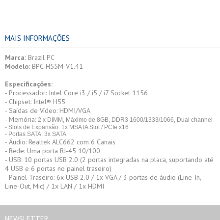
MAIS INFORMAÇÕES
Marca:
Brazil PC
Modelo:
BPC-H55M-V1.41
Especificações:
- Processador: Intel Core i3 / i5 / i7 Socket 1156
- Chipset: Intel® H55
- Saídas de Vídeo: HDMI/VGA
- Memória:
2 x DIMM, Máximo de 8GB, DDR3 1600/1333/1066, Dual channel
- Slots de Expansão: 1x MSATA Slot / PCIe x16
- Portas SATA: 3x SATA
- Áudio: Realtek ALC662 com 6 Canais
- Rede: Uma porta RJ-45 10/100
- USB: 10 portas USB 2.0 (2 portas integradas na placa, suportando até
4 USB e 6 portas no painel traseiro)
- Painel Traseiro: 6x USB 2.0 / 1x VGA / 3 portas de áudio (Line-In,
Line-Out, Mic) / 1x LAN / 1x HDMI
NEWSLETTER