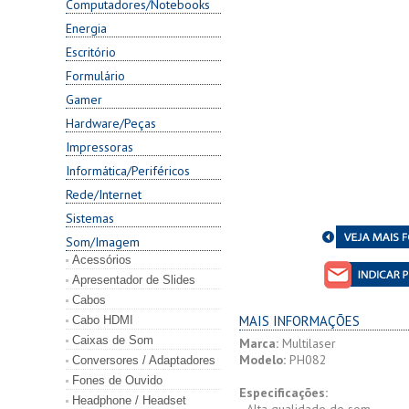
Computadores/Notebooks
Energia
Escritório
Formulário
Gamer
Hardware/Peças
Impressoras
Informática/Periféricos
Rede/Internet
Sistemas
Som/Imagem
Acessórios
Apresentador de Slides
Cabos
MAIS INFORMAÇÕES
Cabo HDMI
Caixas de Som
Marca:
Multilaser
Modelo:
PH082
Conversores / Adaptadores
Fones de Ouvido
Especificações:
Headphone / Headset