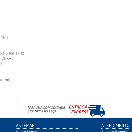
d, MP3
 S.P.L em 1kHz
Hz-20KHz
6cm
lagem)
ASTEMAR
ATENDIMENTO
Quem Somos
Suporte Remoto