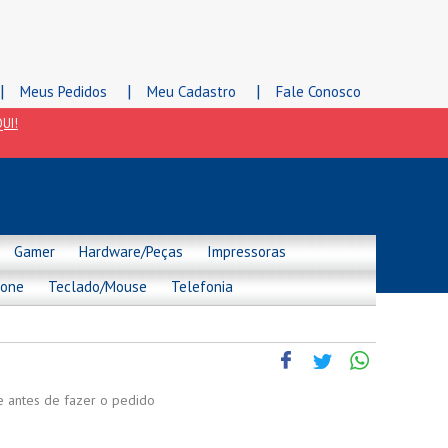
|
|
|
Meus Pedidos
Meu Cadastro
Fale Conosco
UI!
Gamer
Hardware/Peças
Impressoras
hone
Teclado/Mouse
Telefonia
de antes de fazer o pedido