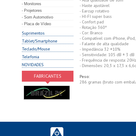
- Alta qualidade de som
Monitores
- Haste ajustável
Projetores
- Earcup rotativo
- HI-FI super bass
Som Automotivo
- Confort pad
Placa de Vídeo
- Rotação 360º
- Cor: Branco
Suprimentos
- Compatível com iPhone, iPo
Tablet/Smartphone
- Falante de alta qualidade
Teclado/Mouse
- Impedância 32 ±10%
- Sensitividade: 105 dB ± 3 dB
Telefonia
- Frequência de resposta: 20
NOVIDADES
- Dimensões: 20,3 x 17,3 x 6,
FABRICANTES
Peso:
286 gramas (bruto com emba