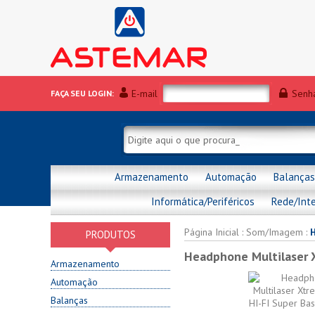
E-mail
Senh
FAÇA SEU LOGIN:
Armazenamento
Automação
Balanças
Informática/Periféricos
Rede/Int
Página Inicial
:
Som/Imagem
:
PRODUTOS
Headphone Multilaser 
Armazenamento
Automação
Balanças