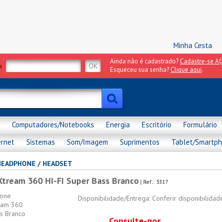
Minha Cesta
Ainda não é cadastrado?
Cadastre-se AQ
a
Esqueceu sua senha?
Clique aqui
.
Computadores/Notebooks
Energia
Escritório
Formulário
ernet
Sistemas
Som/Imagem
Suprimentos
Tablet/Smartp
HEADPHONE / HEADSET
Xtream 360 HI-FI Super Bass Branco
| Ref.:
5317
Disponibilidade/Entrega: Conferir disponibilida
Consulte-nos