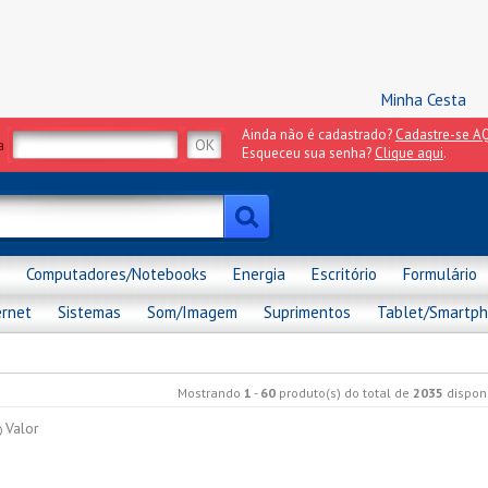
Minha Cesta
Ainda não é cadastrado?
Cadastre-se AQ
a
Esqueceu sua senha?
Clique aqui
.
Computadores/Notebooks
Energia
Escritório
Formulário
ernet
Sistemas
Som/Imagem
Suprimentos
Tablet/Smartp
Mostrando
1
-
60
produto(s) do total de
2035
disponí
Valor