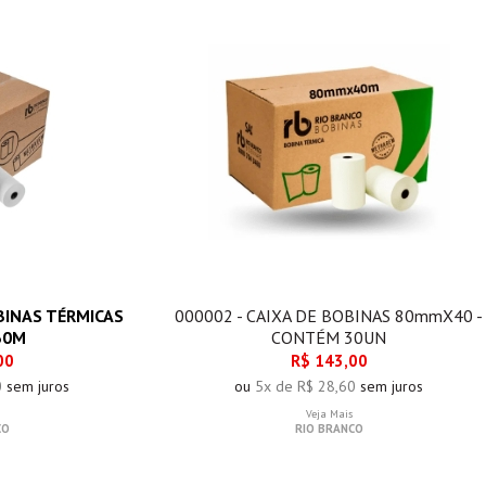
BINAS TÉRMICAS
000002 - CAIXA DE BOBINAS 80mmX40 -
30M
CONTÉM 30UN
00
R$ 143,00
0
sem juros
ou
5x de R$ 28,60
sem juros
Veja Mais
CO
RIO BRANCO