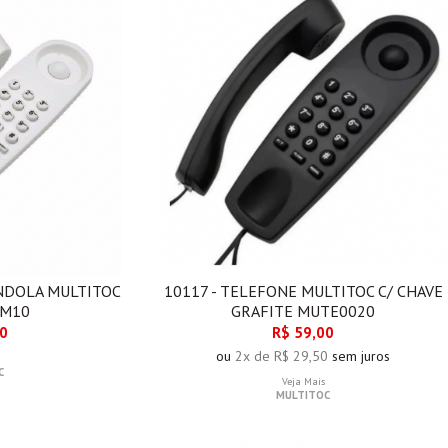
NDOLA MULTITOC
10117 - TELEFONE MULTITOC C/ CHAVE
TM10
GRAFITE MUTE0020
00
R$ 59,00
ou
2x de R$ 29,50
sem juros
C
Veja Mais
MULTITOC