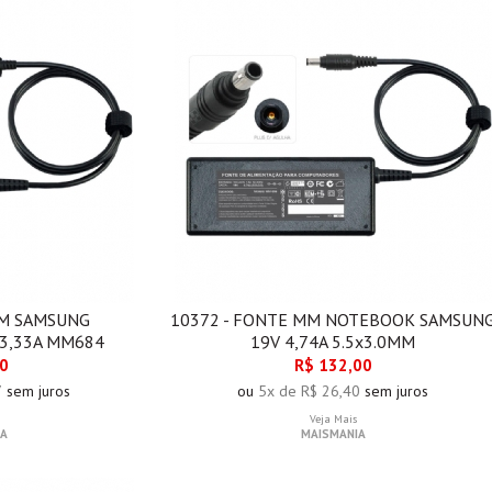
MM SAMSUNG
10372 - FONTE MM NOTEBOOK SAMSUN
3,33A MM684
19V 4,74A 5.5x3.0MM
00
R$ 132,00
7
sem juros
ou
5x de R$ 26,40
sem juros
Veja Mais
A
MAISMANIA