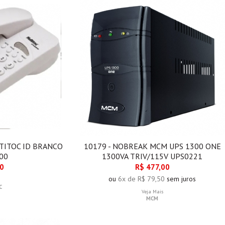
TITOC ID BRANCO
10179 - NOBREAK MCM UPS 1300 ONE
00
1300VA TRIV/115V UPS0221
00
R$ 477,00
ou
6x de R$ 79,50
sem juros
C
Veja Mais
MCM