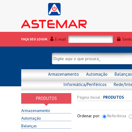
E-mail
Senh
FAÇA SEU LOGIN:
Armazenamento
Automação
Balanças
Informática/Periféricos
Rede/Int
Página Inicial
:
PRODUTOS
PRODUTOS
Armazenamento
Ordenar por:
Referência
Automação
Balanças