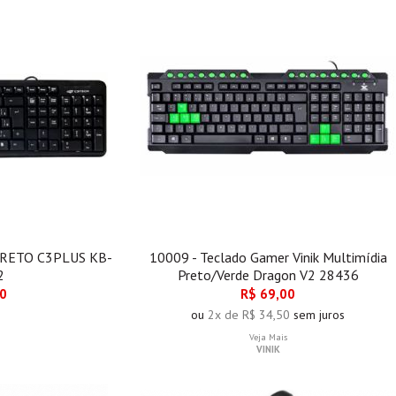
PRETO C3PLUS KB-
10009 - Teclado Gamer Vinik Multimídia
2
Preto/Verde Dragon V2 28436
00
R$ 69,00
ou
2x de R$ 34,50
sem juros
Veja Mais
VINIK