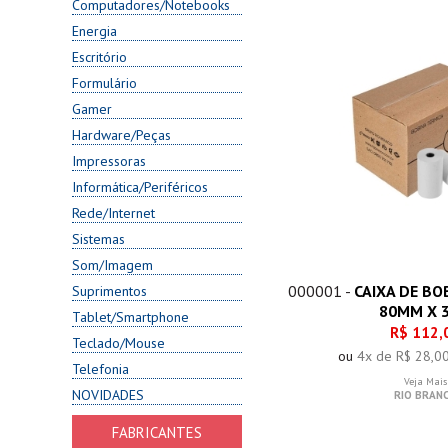
Computadores/Notebooks
Energia
Escritório
Formulário
Gamer
Hardware/Peças
Impressoras
Informática/Periféricos
Rede/Internet
Sistemas
Som/Imagem
000001 -
CAIXA DE BO
Suprimentos
80MM X 
Tablet/Smartphone
R$ 112,
Teclado/Mouse
ou
4x de R$ 28,0
Telefonia
Veja Mais
NOVIDADES
RIO BRAN
FABRICANTES