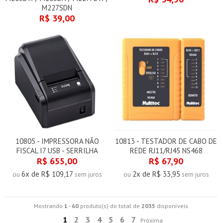
M227SDN
R$ 39,00
10805 - IMPRESSORA NÃO
10813 - TESTADOR DE CABO DE
FISCAL I7 USB - SERRILHA
REDE RJ11/RJ45 NS468
R$ 655,00
R$ 67,90
6x de R$ 109,17
2x de R$ 33,95
ou
sem juros
ou
sem juros
Mostrando
1
-
60
produto(s) do total de
2035
disponíveis.
1
2
3
4
5
6
7
Próxima