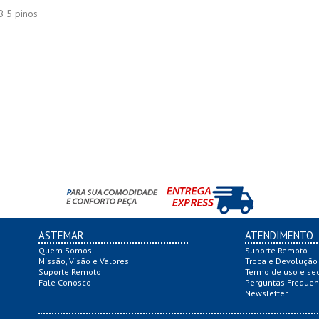
SB 5 pinos
ASTEMAR
ATENDIMENTO
Quem Somos
Suporte Remoto
Missão, Visão e Valores
Troca e Devolução
Suporte Remoto
Termo de uso e se
Fale Conosco
Perguntas Frequen
Newsletter