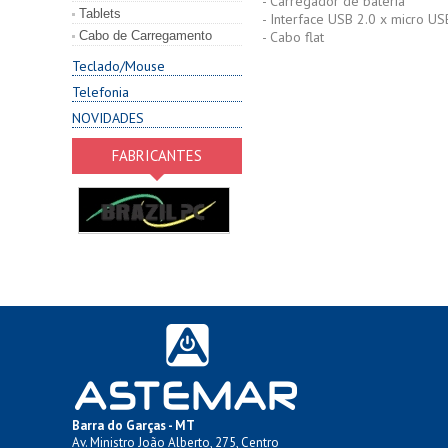
- Carregador de bateria
Tablets
- Interface USB 2.0 x micro U
Cabo de Carregamento
- Cabo flat
Teclado/Mouse
Telefonia
NOVIDADES
FABRICANTES
Barra do Garças - MT
Av. Ministro João Alberto, 275, Centro