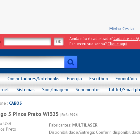
Minha Cesta
Ainda não é cadastrado?
Cadastre-se AQ
a
Esqueceu sua senha?
Clique aqui
.
Computadores/Notebooks
Energia
Escritório
Formulário
ernet
Sistemas
Som/Imagem
Suprimentos
Tablet/Smartp
one
:
CABOS
go 5 Pinos Preto WI325
| Ref.:
9294
Fabricantes:
MULTILASER
Disponibilidade/Entrega: Conferir disponibilida