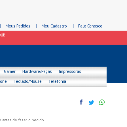
|
|
|
Meus Pedidos
Meu Cadastro
Fale Conosco
UI!
Gamer
Hardware/Peças
Impressoras
hone
Teclado/Mouse
Telefonia
de antes de fazer o pedido