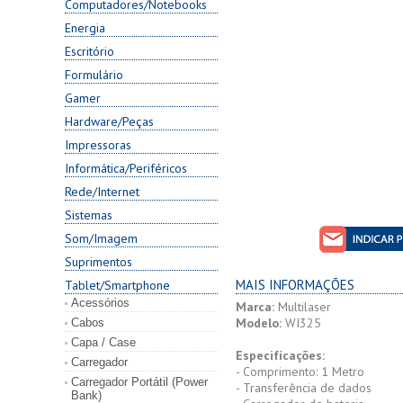
Computadores/Notebooks
Energia
Escritório
Formulário
Gamer
Hardware/Peças
Impressoras
Informática/Periféricos
Rede/Internet
Sistemas
Som/Imagem
Suprimentos
MAIS INFORMAÇÕES
Tablet/Smartphone
Acessórios
Marca:
Multilaser
Modelo:
WI325
Cabos
Capa / Case
Especifícações:
Carregador
- Comprimento: 1 Metro
Carregador Portátil (Power
- Transferência de dados
Bank)