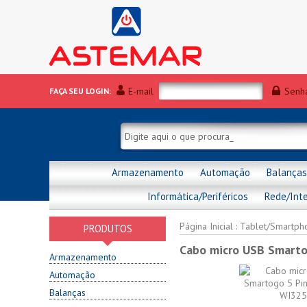
E-mail
Senh
FAÇA SEU LOGIN:
Armazenamento
Automação
Balanças
Informática/Periféricos
Rede/Int
Página Inicial
:
Tablet/Smartph
PRODUTOS
Cabo micro USB Smarto
Armazenamento
Automação
Balanças