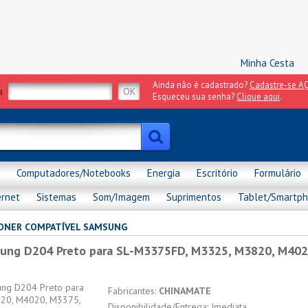
Minha Cesta
Ainda não é cadastrado?
Cadastre-se AQ
a
Esqueceu sua senha?
Clique aqui
.
Computadores/Notebooks
Energia
Escritório
Formulário
ernet
Sistemas
Som/Imagem
Suprimentos
Tablet/Smartp
ONER COMPATÍVEL SAMSUNG
sung D204 Preto para SL-M3375FD, M3325, M3820, M402
Fabricantes:
CHINAMATE
Disponibilidade/Entrega: Imediata