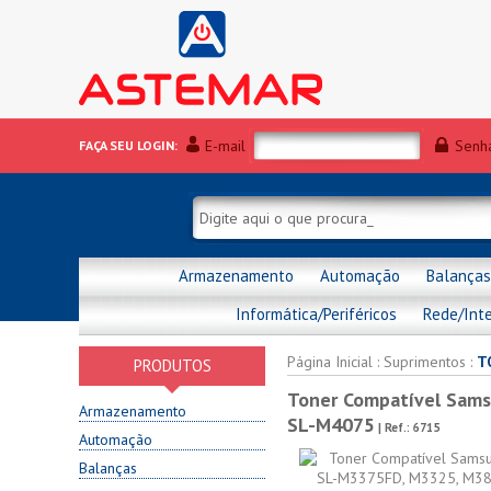
E-mail
Senh
FAÇA SEU LOGIN:
Armazenamento
Automação
Balanças
Informática/Periféricos
Rede/Int
Página Inicial
:
Suprimentos
:
T
PRODUTOS
Toner Compatível Sam
Armazenamento
SL-M4075
| Ref.:
6715
Automação
Balanças