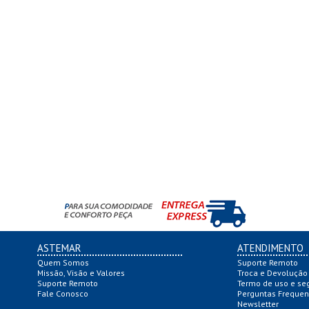
ASTEMAR
ATENDIMENTO
Quem Somos
Suporte Remoto
Missão, Visão e Valores
Troca e Devolução
Suporte Remoto
Termo de uso e se
Fale Conosco
Perguntas Frequen
Newsletter