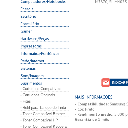
Computadores/Notebooks
Energia
Escritório
Formulário
Gamer
Hardware/Peças
Impressoras
Informática/Periféricos
Rede/Internet
Sistemas
Som/Imagem
Suprimentos
Cartuchos Compatíveis
Cartuchos Originais
MAIS INFORMAÇÕES
Fitas
- Compatibilidade:
Samsung S
Refil para Tanque de Tinta
- Cor:
Preto
Toner Compatível Brother
- Rendimento médio:
5.000 p
Garantia de 1 mês
Toner Compatível HP
Toner Compatível Kyocera