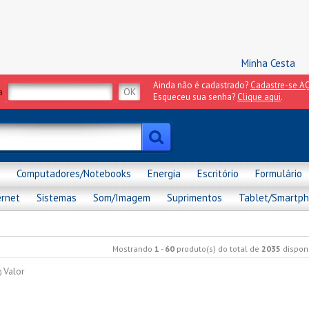
Minha Cesta
Ainda não é cadastrado?
Cadastre-se AQ
a
Esqueceu sua senha?
Clique aqui
.
Computadores/Notebooks
Energia
Escritório
Formulário
ernet
Sistemas
Som/Imagem
Suprimentos
Tablet/Smartp
Mostrando
1
-
60
produto(s) do total de
2035
disponí
Valor