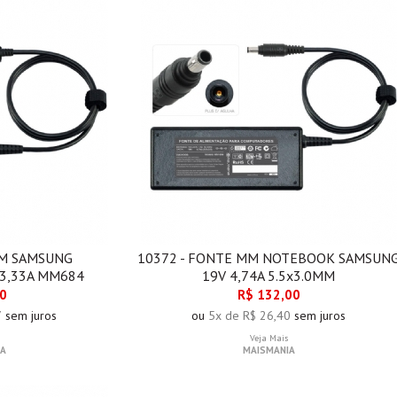
MM SAMSUNG
10372 - FONTE MM NOTEBOOK SAMSUN
3,33A MM684
19V 4,74A 5.5x3.0MM
00
R$ 132,00
7
sem juros
ou
5x de R$ 26,40
sem juros
Veja Mais
A
MAISMANIA