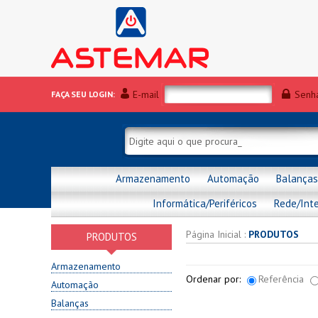
E-mail
Senh
FAÇA SEU LOGIN:
Armazenamento
Automação
Balanças
Informática/Periféricos
Rede/Int
Página Inicial
:
PRODUTOS
PRODUTOS
Armazenamento
Ordenar por:
Referência
Automação
Balanças