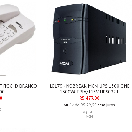
TITOC ID BRANCO
10179 - NOBREAK MCM UPS 1300 ONE
00
1300VA TRIV/115V UPS0221
00
R$ 477,00
ou
6x de R$ 79,50
sem juros
C
Veja Mais
MCM