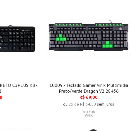
PRETO C3PLUS KB-
10009 - Teclado Gamer Vinik Multimídia
2
Preto/Verde Dragon V2 28436
00
R$ 69,00
ou
2x de R$ 34,50
sem juros
Veja Mais
VINIK