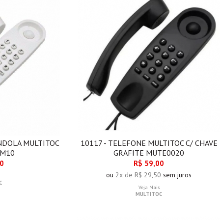
NDOLA MULTITOC
10117 - TELEFONE MULTITOC C/ CHAVE
TM10
GRAFITE MUTE0020
00
R$ 59,00
ou
2x de R$ 29,50
sem juros
C
Veja Mais
MULTITOC