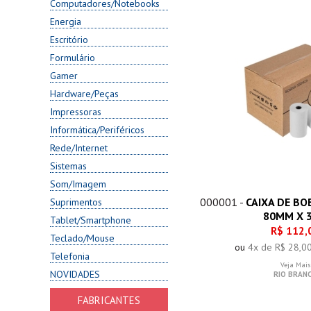
Computadores/Notebooks
Energia
Escritório
Formulário
Gamer
Hardware/Peças
Impressoras
Informática/Periféricos
Rede/Internet
Sistemas
Som/Imagem
000001 -
CAIXA DE BO
Suprimentos
80MM X 
Tablet/Smartphone
R$ 112,
Teclado/Mouse
ou
4x de R$ 28,0
Telefonia
Veja Mais
NOVIDADES
RIO BRAN
FABRICANTES