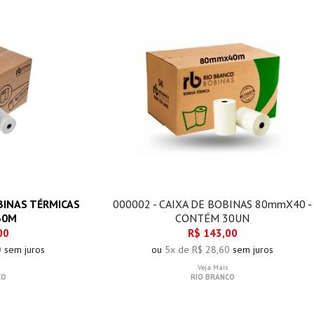
BINAS TÉRMICAS
000002 - CAIXA DE BOBINAS 80mmX40 -
30M
CONTÉM 30UN
00
R$ 143,00
0
sem juros
ou
5x de R$ 28,60
sem juros
Veja Mais
CO
RIO BRANCO