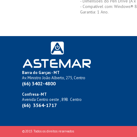
- Dimensões do Pen Drive (A x 
- Compatível com: Windows® 8.
Garantia: 1 Ano.
Barra do Garças - MT
Av. Ministro João Alberto, 275, Centro
(66) 3402-4800
Confresa -MT
Avenida Centro oeste , 89B Centro
(66) 3564-1717
©2015 Todos os direitos reservados