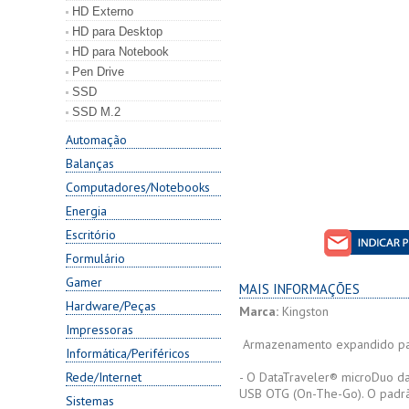
HD Externo
HD para Desktop
HD para Notebook
Pen Drive
SSD
SSD M.2
Automação
Balanças
Computadores/Notebooks
Energia
Escritório
Formulário
Gamer
MAIS INFORMAÇÕES
Hardware/Peças
Marca:
Kingston
Impressoras
Armazenamento expandido par
Informática/Periféricos
Rede/Internet
- O DataTraveler® microDuo d
USB OTG (On-The-Go). O padrã
Sistemas