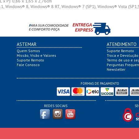
L x P): 0,86 x 1,65 x 2,76cm
1, Windows® 8, Windows® 8 RT, Windows® 7 (SP1), Windows® Vista (SP1,SP2
ASTEMAR
ATENDIMENTO
Quem Somos
Suporte Remoto
Missão, Visão e Valores
Troca e Devolução
Suporte Remoto
Termo de uso e se
Fale Conosco
Perguntas Frequen
Newsletter
FORMAS DE PAGAMENTO
REDES SOCIAIS
SE