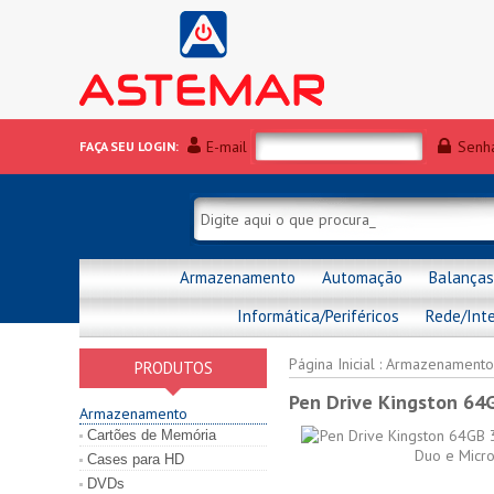
E-mail
Senh
FAÇA SEU LOGIN:
Armazenamento
Automação
Balanças
Informática/Periféricos
Rede/Int
Página Inicial
:
Armazenamento
PRODUTOS
Pen Drive Kingston 64G
Armazenamento
Cartões de Memória
Cases para HD
DVDs