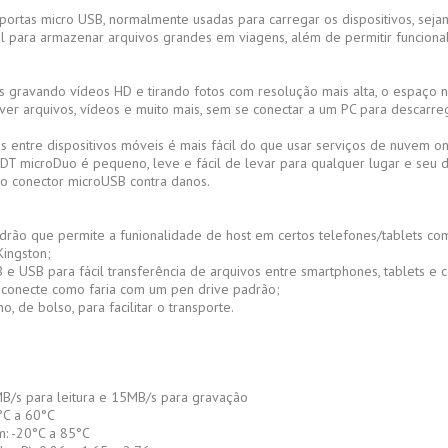
portas micro USB, normalmente usadas para carregar os dispositivos, se
l para armazenar arquivos grandes em viagens, além de permitir funciona
s gravando vídeos HD e tirando fotos com resolução mais alta, o espaço n
r arquivos, vídeos e muito mais, sem se conectar a um PC para descarre
s entre dispositivos móveis é mais fácil do que usar serviços de nuvem o
O DT microDuo é pequeno, leve e fácil de levar para qualquer lugar e se
o conector microUSB contra danos.
rão que permite a funionalidade de host em certos telefones/tablets com 
ingston;
 e USB para fácil transferência de arquivos entre smartphones, tablets e
 conecte como faria com um pen drive padrão;
, de bolso, para facilitar o transporte.
B/s para leitura e 15MB/s para gravação
°C a 60°C
: -20°C a 85°C