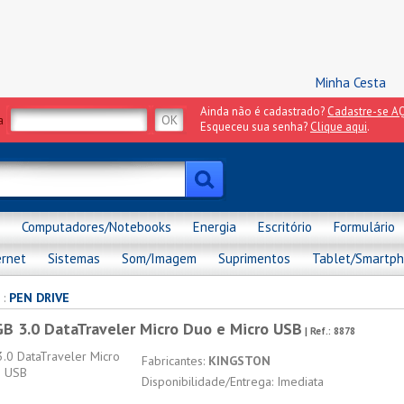
Minha Cesta
Ainda não é cadastrado?
Cadastre-se AQ
a
Esqueceu sua senha?
Clique aqui
.
Computadores/Notebooks
Energia
Escritório
Formulário
ernet
Sistemas
Som/Imagem
Suprimentos
Tablet/Smartp
:
PEN DRIVE
B 3.0 DataTraveler Micro Duo e Micro USB
| Ref.:
8878
Fabricantes:
KINGSTON
Disponibilidade/Entrega: Imediata