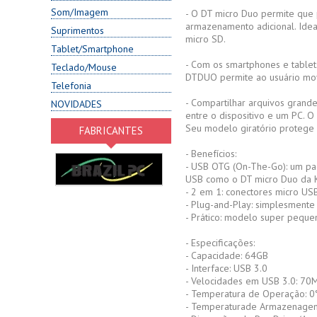
Som/Imagem
- O DT micro Duo permite que 
armazenamento adicional. Idea
Suprimentos
micro SD.
Tablet/Smartphone
- Com os smartphones e tablet
Teclado/Mouse
DTDUO permite ao usuário move
Telefonia
- Compartilhar arquivos grande
NOVIDADES
entre o dispositivo e um PC. 
Seu modelo giratório protege 
FABRICANTES
- Benefícios:
- USB OTG (On-The-Go): um pad
USB como o DT micro Duo da K
- 2 em 1: conectores micro USB
- Plug-and-Play: simplesmente
- Prático: modelo super pequeno
- Especificações:
- Capacidade: 64GB
- Interface: USB 3.0
- Velocidades em USB 3.0: 70M
- Temperatura de Operação: 0
- Temperaturade Armazenagem