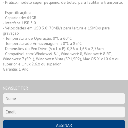
- Prático: modelo super pequeno, de bolso, para facilitar o transporte.
- Especificações:
- Capacidade: 64GB
- Interface: USB 3.0
- Velocidades em USB 3.0: 70MB/s para leitura e 15MB/s para
gravação
- Temperatura de Operação: 0°C a 60°C
- Temperaturade Armazenagem: -20°C a 85°C
- Dimensões do Pen Drive (A x L x P): 0,86 x 1,65 x 2,76cm
- Compatível com: Windows® 8.1, Windows® 8, Windows® 8 RT,
Windows® 7 (SP1), Windows® Vista (SP1,SP2), Mac OS X v.10.6.x ou
superior e Linux 2.6.x ou superior.
Garantia: 1 Ano.
NEWSLETTER