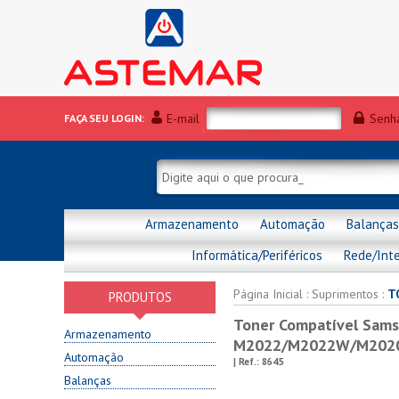
E-mail
Senh
FAÇA SEU LOGIN:
Armazenamento
Automação
Balanças
Informática/Periféricos
Rede/Int
Página Inicial
:
Suprimentos
:
T
PRODUTOS
Toner Compatível Sams
Armazenamento
M2022/M2022W/M202
Automação
| Ref.:
8645
Balanças