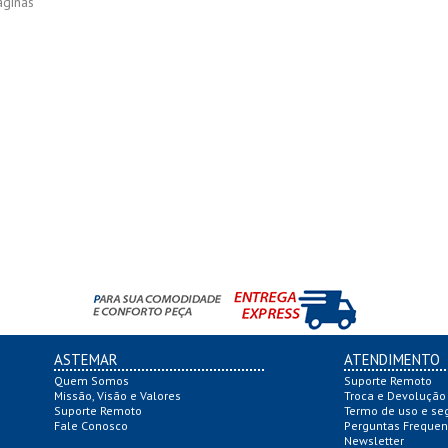
ginas
ASTEMAR
ATENDIMENTO
Quem Somos
Suporte Remoto
Missão, Visão e Valores
Troca e Devolução
Suporte Remoto
Termo de uso e se
Fale Conosco
Perguntas Frequen
Newsletter