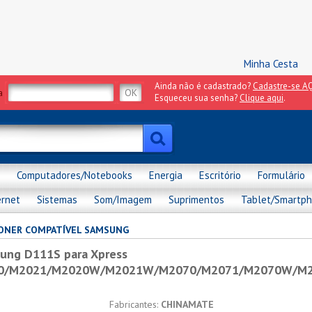
Minha Cesta
Ainda não é cadastrado?
Cadastre-se AQ
a
Esqueceu sua senha?
Clique aqui
.
Computadores/Notebooks
Energia
Escritório
Formulário
ernet
Sistemas
Som/Imagem
Suprimentos
Tablet/Smartp
ONER COMPATÍVEL SAMSUNG
ung D111S para Xpress
0/M2021/M2020W/M2021W/M2070/M2071/M2070W/M
Fabricantes:
CHINAMATE