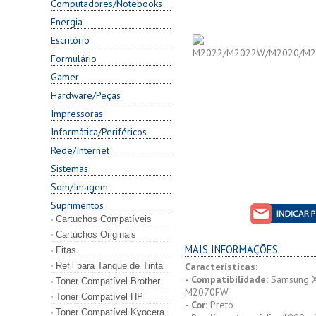
Computadores/Notebooks
Energia
Escritório
Formulário
Gamer
Hardware/Peças
Impressoras
Informática/Periféricos
Rede/Internet
Sistemas
Som/Imagem
Suprimentos
Cartuchos Compatíveis
Cartuchos Originais
MAIS INFORMAÇÕES
Fitas
Refil para Tanque de Tinta
Características:
- Compatibilidade:
Samsung X
Toner Compatível Brother
M2070FW
Toner Compatível HP
- Cor:
Preto
Toner Compatível Kyocera