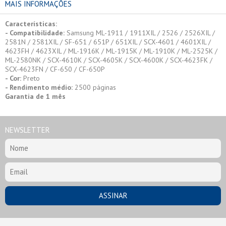
MAIS INFORMAÇÕES
Características:
- Compatibilidade:
Samsung ML-1911 / 1911XIL / 2526 / 2526XIL /
2581N / 2581XIL / SF-651 / 651P / 651XIL / SCX-4601 / 4601XIL /
4623FH / 4623XIL / ML-1916K / ML-1915K / ML-1910K / ML-2525K /
ML-2580NK / SCX-4610K / SCX-4605K / SCX-4600K / SCX-4623FK /
SCX-4623FN / CF-650 / CF-650P
- Cor:
Preto
- Rendimento médio:
2500 páginas
Garantia de 1 mês
NEWSLETTER