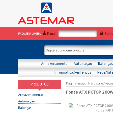
E-mail
Senh
FAÇA SEU LOGIN:
Armazenamento
Automação
Balanças
Informática/Periféricos
Rede/Int
Página Inicial
:
Hardware/Peça
PRODUTOS
Fonte ATX PCTOP 200W
Armazenamento
Automação
Balanças