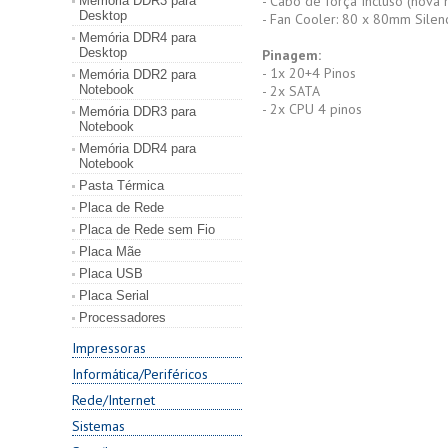
- Cabo de força Incluso (nova
Memória DDR3 para
Desktop
- Fan Cooler: 80 x 80mm Silen
Memória DDR4 para
Desktop
Pinagem:
- 1x 20+4 Pinos
Memória DDR2 para
Notebook
- 2x SATA
- 2x CPU 4 pinos
Memória DDR3 para
Notebook
Memória DDR4 para
Notebook
Pasta Térmica
Placa de Rede
Placa de Rede sem Fio
Placa Mãe
Placa USB
Placa Serial
Processadores
Impressoras
Informática/Periféricos
Rede/Internet
Sistemas