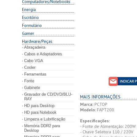
Computadores/Notebooks
Energia
Escritório
Formulário
Gamer
Hardware/Peças
Abraçadeira
Cabos e Adaptadores
Cabo VGA
Cooler
Ferramentas
Fonte
Gabinete
Gravador de CD/DVD/BLU-
MAIS INFORMAÇÕES
RAY
Marca:
PCTOP
HD para Desktop
Modelo:
FAPT200
HD para Notebook
Limpeza e Lubrificação
Especificações:
Memória DDR2 para
- Fonte de Alimentação: 200W 
Desktop
- Chave Seletora 110 / 220V