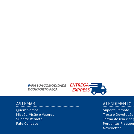
ASTEMAR
ATENDIMENTO
Quem Somos
Suporte Remoto
Missão, Visão e Valores
Troca e Devolução
Suporte Remoto
Termo de uso e se
Fale Conosco
Perguntas Frequen
Newsletter