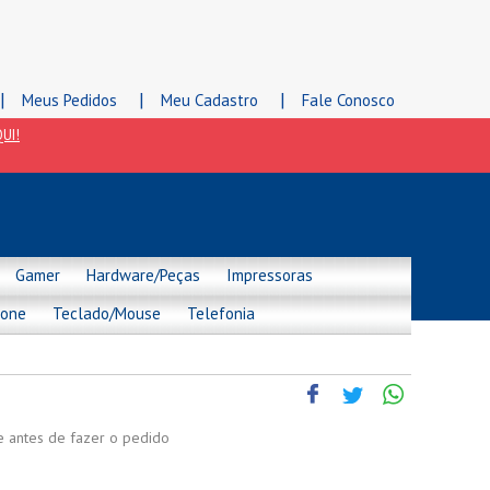
|
|
|
Meus Pedidos
Meu Cadastro
Fale Conosco
UI!
Gamer
Hardware/Peças
Impressoras
hone
Teclado/Mouse
Telefonia
de antes de fazer o pedido