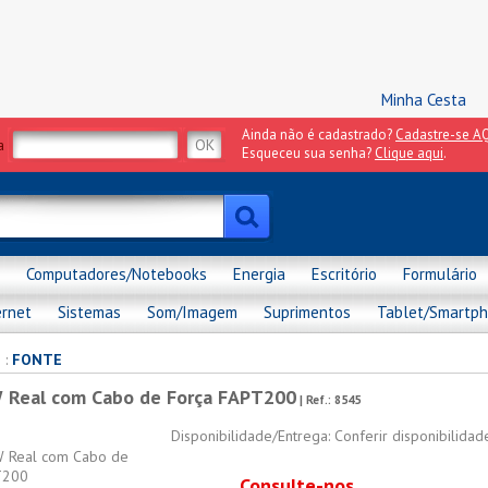
Minha Cesta
Ainda não é cadastrado?
Cadastre-se AQ
a
Esqueceu sua senha?
Clique aqui
.
Computadores/Notebooks
Energia
Escritório
Formulário
ernet
Sistemas
Som/Imagem
Suprimentos
Tablet/Smartp
s
:
FONTE
 Real com Cabo de Força FAPT200
| Ref.:
8545
Disponibilidade/Entrega: Conferir disponibilida
Consulte-nos