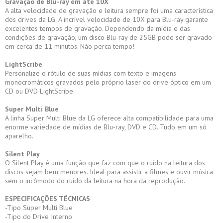
Gravação de Blu-ray em até 10X
A alta velocidade de gravação e leitura sempre foi uma característica
dos drives da LG. A incrível velocidade de 10X para Blu-ray garante
excelentes tempos de gravação. Dependendo da mídia e das
condições de gravação, um disco Blu-ray de 25GB pode ser gravado
em cerca de 11 minutos. Não perca tempo!
LightScribe
Personalize o rótulo de suas mídias com texto e imagens
monocromáticos gravados pelo próprio laser do drive óptico em um
CD ou DVD LightScribe.
Super Multi Blue
A linha Super Multi Blue da LG oferece alta compatibilidade para uma
enorme variedade de mídias de Blu-ray, DVD e CD. Tudo em um só
aparelho.
Silent Play
O Silent Play é uma função que faz com que o ruído na leitura dos
discos sejam bem menores. Ideal para assistir a filmes e ouvir música
sem o incômodo do ruído da leitura na hora da reprodução.
ESPECIFICAÇÕES TÉCNICAS
-Tipo Super Multi Blue
-Tipo do Drive Interno