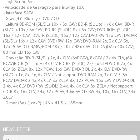
- LightScribe Sim
-Velocidade de Gravação para Blu-ray 10X
-Interface SATA
Grava/Lê: Blu-ray / DVD / CD
Leitura BD-ROM (SL/DL) 10x / 8x CAV; BD-R (SL L to H) 6x CAV; BD-R
(SL/DL) 10x / 8x CAV; BD-RE (SL/DL) 8x / 6x CAV; DVD-ROM (SL/DL)
16x / 12x CAV; DVD-R (SL/DL) 16x / 12x CAV;DVD-RW 12x CAV; DVD+R
(SL/DL) 16x / 12x CAV; DVD+RW 12x CAV; DVD-RAM 2x, 3x CLV, 5x,
12x PCAV; CD-R/RW/ROM 48x / 40x / 48x CAV; CD-DA (DAE) 40x CAV;
80 mm CD 16x CAV
Gravação BD-R (SL/DL) 2x, 4x CLV, (6xPCAV), 8xCAV / 2x,4x CLV, (6X
PCAV)BD-R (SL L to H) 4x CLV BD-RE (SL/DL) 2x/ 2x CLVDVD-R 2x, 4x
CLV, 8x ZCLV, 8x, 12x PCAV, 16x CAV DVD-R DL 2x, 4x CLV DVD-RW
(SL/DL) 1x, 2x, 4x, 6x CLV / Not support DVD-RAM 2x, 3x CLV, 3-5x
PCAV DVD+R 2.4x, 4x CLV, 8x ZCLV, 8x, 12x PCAV, 16x CAV ? DVD+R DL
2.4x, 4x CLV DVD+RW (SL/DL) 2.4x, 4x, 6x CLV, 8x ZCLV / Not support
CD-R 8x, 16x CLV, 24x, 32x PCAV, 40xCAV CD-RW 4x, 10x, 16x CLV, 24x
ZCLV
Dimensões (LxAxP) 146 x 41.3 x 185mm
NEWSLETTER