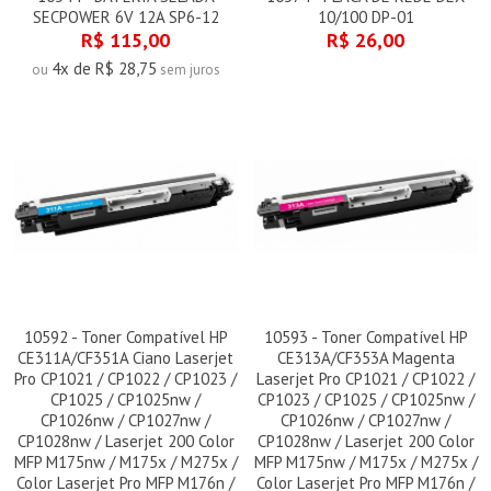
SECPOWER 6V 12A SP6-12
10/100 DP-01
R$ 115,00
R$ 26,00
4x de R$ 28,75
ou
sem juros
10592 - Toner Compatível HP
10593 - Toner Compatível HP
CE311A/CF351A Ciano Laserjet
CE313A/CF353A Magenta
Pro CP1021 / CP1022 / CP1023 /
Laserjet Pro CP1021 / CP1022 /
CP1025 / CP1025nw /
CP1023 / CP1025 / CP1025nw /
CP1026nw / CP1027nw /
CP1026nw / CP1027nw /
CP1028nw / Laserjet 200 Color
CP1028nw / Laserjet 200 Color
MFP M175nw / M175x / M275x /
MFP M175nw / M175x / M275x /
Color Laserjet Pro MFP M176n /
Color Laserjet Pro MFP M176n /