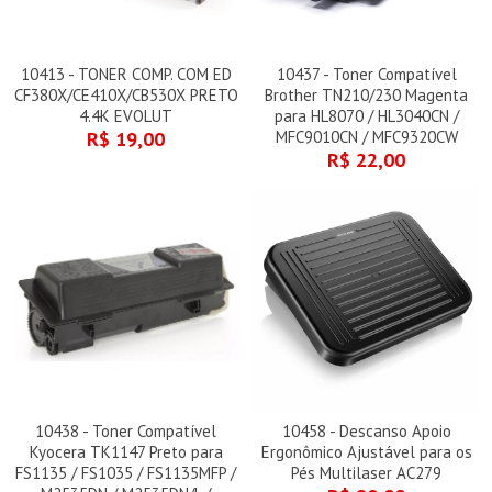
10413 - TONER COMP. COM ED
10437 - Toner Compatível
CF380X/CE410X/CB530X PRETO
Brother TN210/230 Magenta
4.4K EVOLUT
para HL8070 / HL3040CN /
R$ 19,00
MFC9010CN / MFC9320CW
R$ 22,00
10438 - Toner Compatível
10458 - Descanso Apoio
Kyocera TK1147 Preto para
Ergonômico Ajustável para os
FS1135 / FS1035 / FS1135MFP /
Pés Multilaser AC279