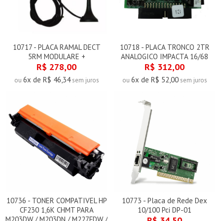
10717 - PLACA RAMAL DECT
10718 - PLACA TRONCO 2TR
5RM MODULARE +
ANALOGICO IMPACTA 16/68
R$ 278,00
R$ 312,00
6x de R$ 46,34
6x de R$ 52,00
ou
sem juros
ou
sem juros
10736 - TONER COMPATIVEL HP
10773 - Placa de Rede Dex
CF230 1,6K CHMT PARA
10/100 Pci DP-01
M203DW / M203DN / M227FDW /
R$ 34,50