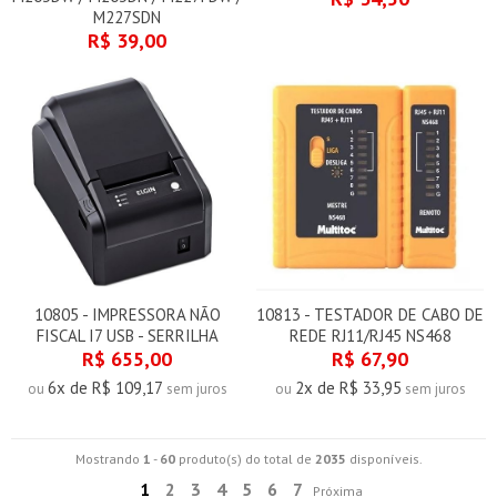
M227SDN
R$ 39,00
10805 - IMPRESSORA NÃO
10813 - TESTADOR DE CABO DE
FISCAL I7 USB - SERRILHA
REDE RJ11/RJ45 NS468
R$ 655,00
R$ 67,90
6x de R$ 109,17
2x de R$ 33,95
ou
sem juros
ou
sem juros
Mostrando
1
-
60
produto(s) do total de
2035
disponíveis.
1
2
3
4
5
6
7
Próxima