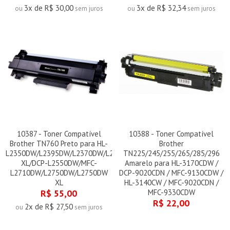
3x de R$ 30,00
3x de R$ 32,34
ou
sem juros
ou
sem juros
10387 - Toner Compatível
10388 - Toner Compatível
Brother TN760 Preto para HL-
Brother
L2350DW/L2395DW/L2370DW/L2370DW
TN225/245/255/265/285/296
XL/DCP-L2550DW/MFC-
Amarelo para HL-3170CDW /
L2710DW/L2750DW/L2750DW
DCP-9020CDN / MFC-9130CDW /
XL
HL-3140CW / MFC-9020CDN /
R$ 55,00
MFC-9330CDW
R$ 22,00
2x de R$ 27,50
ou
sem juros