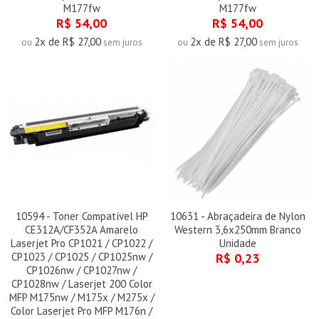
M177fw
M177fw
R$ 54,00
R$ 54,00
2x de R$ 27,00
2x de R$ 27,00
ou
sem juros
ou
sem juros
10594 - Toner Compatível HP
10631 - Abraçadeira de Nylon
CE312A/CF352A Amarelo
Western 3,6x250mm Branco
Laserjet Pro CP1021 / CP1022 /
Unidade
CP1023 / CP1025 / CP1025nw /
R$ 0,23
CP1026nw / CP1027nw /
CP1028nw / Laserjet 200 Color
MFP M175nw / M175x / M275x /
Color Laserjet Pro MFP M176n /