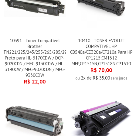
10391 - Toner Compatível
10410 - TONER EVOLUT
Brother
COMPATIVEL HP
TN221/225/245/255/265/285/296
CB540a/CE320a/CF210a Para HP
Preto para HL-3170CDW / DCP-
CP1215,CM1312
9020CDN / MFC-9130CDW / HL-
MFP,CP1515N,CP1518N,CP1510
3140CW / MFC-9020CDN / MFC-
R$ 70,00
9330CDW
2x de R$ 35,00
ou
sem juros
R$ 22,00