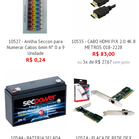
10527 - Anilha Seccon para
10535 - CABO HDMI PIX 2.0 4K 8
Numerar Cabos 6mm N° 0 a 9
METROS 018-2228
Unidade
R$ 83,00
R$ 0,24
3x de R$ 27,67
ou
sem juros
10544 - BATERIA SELADA
10574 - PLACA DE REDE DEX