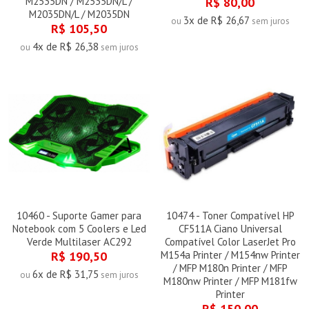
M2535DN / M2535DN/L /
R$ 80,00
M2035DN/L / M2035DN
3x de R$ 26,67
ou
sem juros
R$ 105,50
4x de R$ 26,38
ou
sem juros
10460 - Suporte Gamer para
10474 - Toner Compatível HP
Notebook com 5 Coolers e Led
CF511A Ciano Universal
Verde Multilaser AC292
Compatível Color LaserJet Pro
R$ 190,50
M154a Printer / M154nw Printer
/ MFP M180n Printer / MFP
6x de R$ 31,75
ou
sem juros
M180nw Printer / MFP M181fw
Printer
R$ 150,00