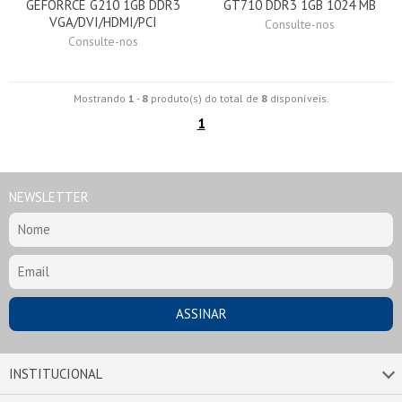
GEFORRCE G210 1GB DDR3
GT710 DDR3 1GB 1024 MB
VGA/DVI/HDMI/PCI
Consulte-nos
Consulte-nos
Mostrando
1
-
8
produto(s) do total de
8
disponíveis.
1
NEWSLETTER
INSTITUCIONAL