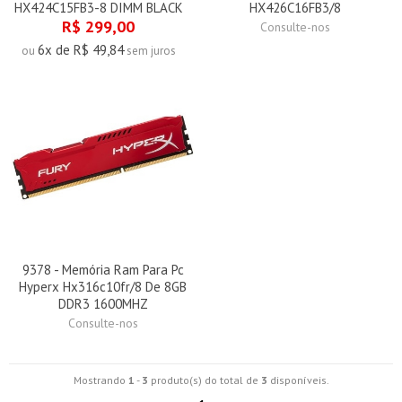
HX424C15FB3-8 DIMM BLACK
HX426C16FB3/8
R$ 299,00
Consulte-nos
6x de R$ 49,84
ou
sem juros
9378 - Memória Ram Para Pc
Hyperx Hx316c10fr/8 De 8GB
DDR3 1600MHZ
Consulte-nos
Mostrando
1
-
3
produto(s) do total de
3
disponíveis.